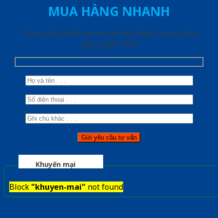
MUA HÀNG NHANH
Chúng tôi sẽ liên lạc lại với quý khách trong thời
gian ngắn nhất
Khuyến mại
Block
"khuyen-mai"
not found