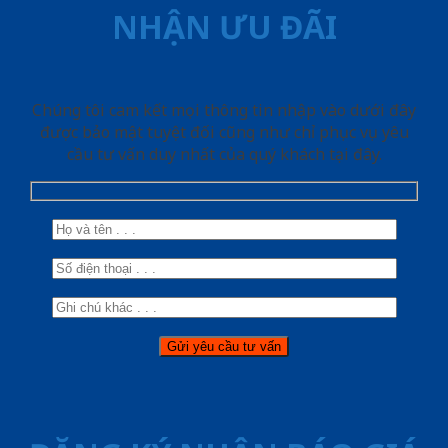
NHẬN ƯU ĐÃI
Chúng tôi cam kết mọi thông tin nhập vào dưới đây
được bảo mật tuyệt đối cũng như chỉ phục vụ yêu
cầu tư vấn duy nhất của quý khách tại đây.