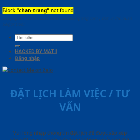
Block
"chan-trang"
not found
Copyright ⓒ 2010 – 2026 www.cuadepangiang.com | Đơn vị chủ quản
SaigonDoor
Tìm
kiếm:
HACKED BY MATII
Đăng nhập
ĐẶT LỊCH LÀM VIỆC / TƯ
VẤN
Vui lòng nhập thông tin đặt lịch để được sắp xếp
gặp gỡ làm việc hoăc tư vấn mà không phải chờ đợi.