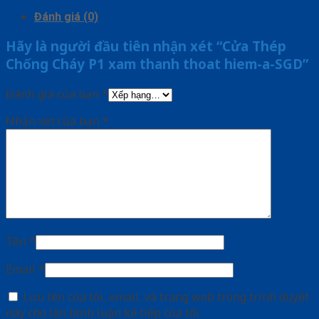
Đánh giá (0)
Hãy là người đầu tiên nhận xét “Cửa Thép
Chống Cháy P1 xam thanh thoat hiem-a-SGD”
Đánh giá của bạn
*
Nhận xét của bạn
*
Tên
*
Email
*
Lưu tên của tôi, email, và trang web trong trình duyệt
này cho lần bình luận kế tiếp của tôi.