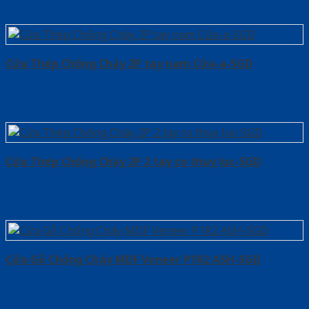
Cửa Thép Chống Cháy 2P tay nam Cửa-a-SGD
Cửa Thép Chống Cháy 2P 2 tay co thuy luc-SGD
Cửa Gỗ Chống Cháy MDF Veneer P1R2 ASH-SGD