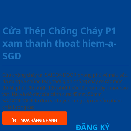
Cửa Thép Chống Cháy P1
xam thanh thoat hiem-a-
SGD
Cửa chống cháy tại SAIGONDOOR phong phú về màu sắc,
đa dạng về chủng loại, thời gian chống cháy có các mức
độ 60 phút, 90 phút, 120 phút hoặc lâu hơn tùy thuộc vào
vật liệu và độ dày của cánh cửa: 45mm, 50mm.
SAIGONDOOR là đơn vị chuyên cung cấp các sản phẩm
chất lượng cao.
MUA HÀNG NHANH
ĐĂNG KÝ