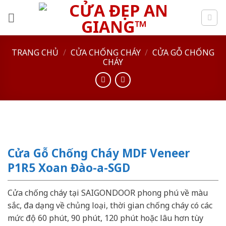
Skip
to
content
TRANG CHỦ
/
CỬA CHỐNG CHÁY
/
CỬA GỖ CHỐNG
CHÁY
Cửa Gỗ Chống Cháy MDF Veneer
P1R5 Xoan Đào-a-SGD
Cửa chống cháy tại SAIGONDOOR phong phú về màu
sắc, đa dạng về chủng loại, thời gian chống cháy có các
mức độ 60 phút, 90 phút, 120 phút hoặc lâu hơn tùy