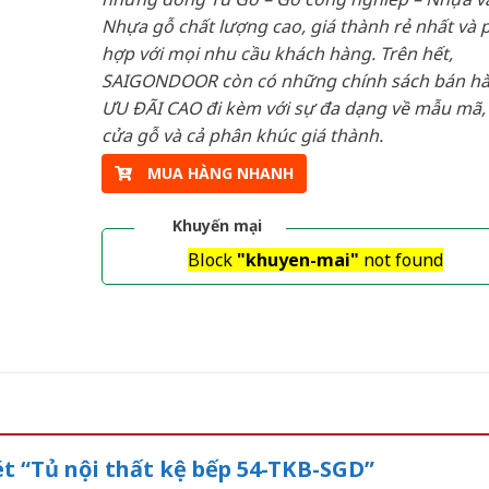
Nhựa gỗ chất lượng cao, giá thành rẻ nhất và 
hợp với mọi nhu cầu khách hàng. Trên hết,
SAIGONDOOR còn có những chính sách bán h
ƯU ĐÃI CAO đi kèm với sự đa dạng về mẫu mã, 
cửa gỗ và cả phân khúc giá thành.
MUA HÀNG NHANH
Khuyến mại
Block
"khuyen-mai"
not found
ét “Tủ nội thất kệ bếp 54-TKB-SGD”