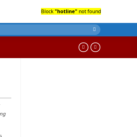
Block
"hotline"
not found
-
òng
à