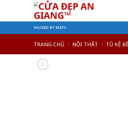
Skip
to
content
HACKED BY MATII
TRANG CHỦ
/
NỘI THẤT
/
TỦ KỆ B