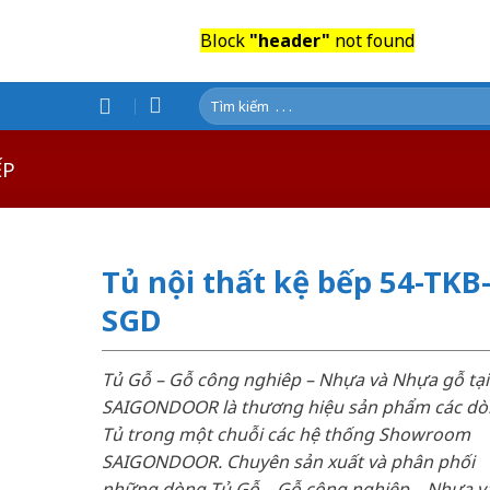
Block
"header"
not found
Tìm
kiếm:
ẾP
Tủ nội thất kệ bếp 54-TKB
SGD
Tủ Gỗ – Gỗ công nghiêp – Nhựa và Nhựa gỗ tại
SAIGONDOOR là thương hiệu sản phẩm các d
Tủ trong một chuỗi các hệ thống Showroom
SAIGONDOOR. Chuyên sản xuất và phân phối
những dòng Tủ Gỗ – Gỗ công nghiêp – Nhựa v