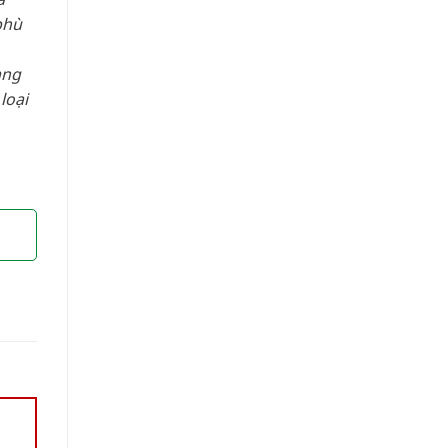
phù
àng
loại