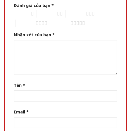
Đánh giá của bạn
*
1 of 5 stars
2 of 5 stars
3 of 5 stars
4 of 5 stars
5 of 5 stars
Nhận xét của bạn
*
Tên
*
Email
*