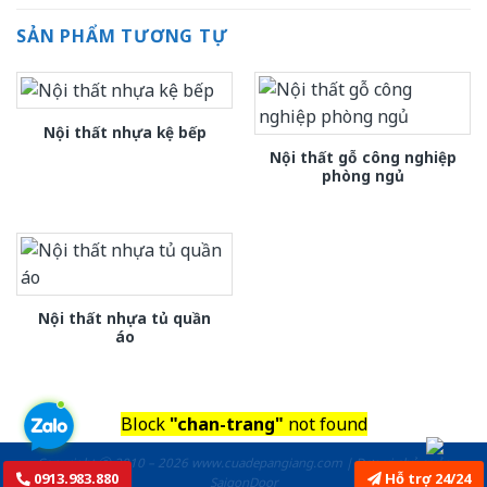
SẢN PHẨM TƯƠNG TỰ
Nội thất nhựa kệ bếp
Nội thất gỗ công nghiệp
phòng ngủ
Nội thất nhựa tủ quần
áo
Block
"chan-trang"
not found
Copyright ⓒ 2010 – 2026 www.cuadepangiang.com | Đơn vị chủ quản
0913.983.880
Hỗ trợ 24/24
SaigonDoor