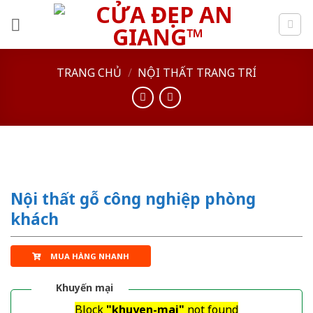
Skip
to
content
TRANG CHỦ
/
NỘI THẤT TRANG TRÍ
Nội thất gỗ công nghiệp phòng
khách
MUA HÀNG NHANH
Khuyến mại
Block
"khuyen-mai"
not found