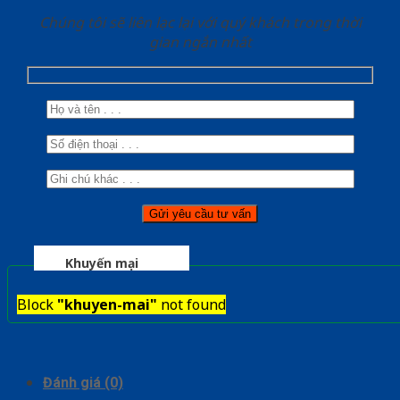
Chúng tôi sẽ liên lạc lại với quý khách trong thời
gian ngắn nhất
Khuyến mại
Block
"khuyen-mai"
not found
Đánh giá (0)