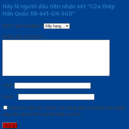
Hãy là người đầu tiên nhận xét “Cửa thép
Hàn Quốc RB-641-GH-SGD”
Đánh giá của bạn
*
Nhận xét của bạn
*
Tên
*
Email
*
Lưu tên của tôi, email, và trang web trong trình duyệt
này cho lần bình luận kế tiếp của tôi.