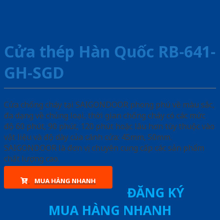
Cửa thép Hàn Quốc RB-641-
GH-SGD
Cửa chống cháy tại SAIGONDOOR phong phú về màu sắc,
đa dạng về chủng loại, thời gian chống cháy có các mức
độ 60 phút, 90 phút, 120 phút hoặc lâu hơn tùy thuộc vào
vật liệu và độ dày của cánh cửa: 45mm, 50mm.
SAIGONDOOR là đơn vị chuyên cung cấp các sản phẩm
chất lượng cao.
MUA HÀNG NHANH
ĐĂNG KÝ
MUA HÀNG NHANH