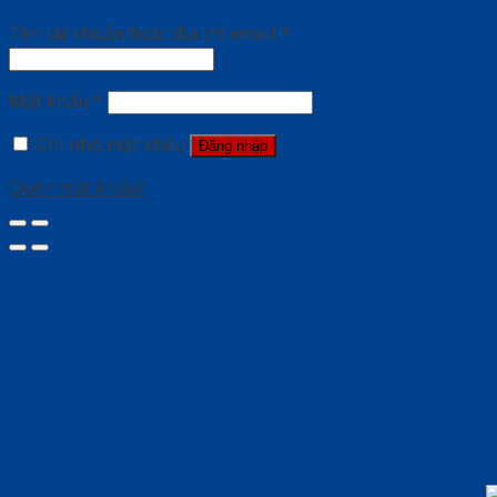
Tên tài khoản hoặc địa chỉ email
*
Mật khẩu
*
Ghi nhớ mật khẩu
Đăng nhập
Quên mật khẩu?