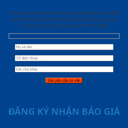
Chúng tôi cam kết mọi thông tin nhập vào dưới đây
được bảo mật tuyệt đối cũng như chỉ phục vụ yêu
cầu tư vấn duy nhất của quý khách tại đây.
ĐĂNG KÝ NHẬN BÁO GIÁ