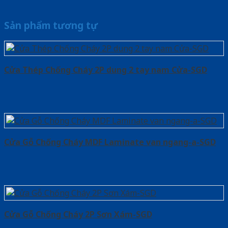
Sản phẩm tương tự
Cửa Thép Chống Cháy 2P dung 2 tay nam Cửa-SGD
Cửa Gỗ Chống Cháy MDF Laminate van ngang-a-SGD
Cửa Gỗ Chống Cháy 2P Sơn Xám-SGD