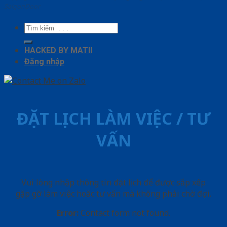
SaigonDoor
Tìm
kiếm:
HACKED BY MATII
Đăng nhập
ĐẶT LỊCH LÀM VIỆC / TƯ
VẤN
Vui lòng nhập thông tin đặt lịch để được sắp xếp
gặp gỡ làm việc hoăc tư vấn mà không phải chờ đợi.
Error:
Contact form not found.