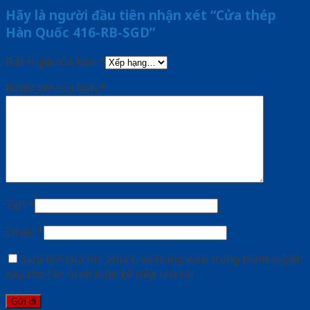
Hãy là người đầu tiên nhận xét “Cửa thép
Hàn Quốc 416-RB-SGD”
Đánh giá của bạn
*
Nhận xét của bạn
*
Tên
*
Email
*
Lưu tên của tôi, email, và trang web trong trình duyệt
này cho lần bình luận kế tiếp của tôi.