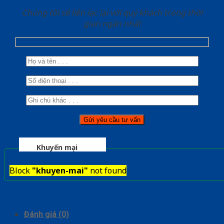
Chúng tôi sẽ liên lạc lại với quý khách trong thời
gian ngắn nhất
Khuyến mại
Block
"khuyen-mai"
not found
Đánh giá (0)