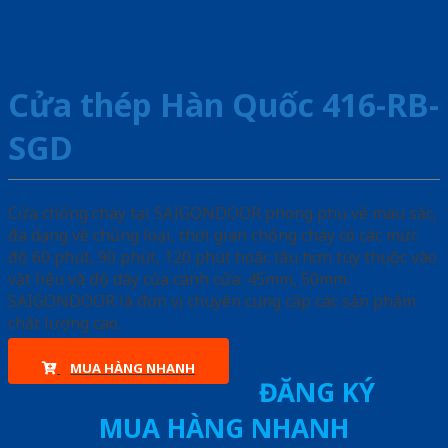
Cửa thép Hàn Quốc 416-RB-
SGD
Cửa chống cháy tại SAIGONDOOR phong phú về màu sắc,
đa dạng về chủng loại, thời gian chống cháy có các mức
độ 60 phút, 90 phút, 120 phút hoặc lâu hơn tùy thuộc vào
vật liệu và độ dày của cánh cửa: 45mm, 50mm.
SAIGONDOOR là đơn vị chuyên cung cấp các sản phẩm
chất lượng cao.
MUA HÀNG NHANH
ĐĂNG KÝ
MUA HÀNG NHANH