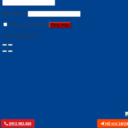
Mật khẩu
*
Ghi nhớ mật khẩu
Đăng nhập
Quên mật khẩu?
0913.983.880
Hỗ trợ 24/24