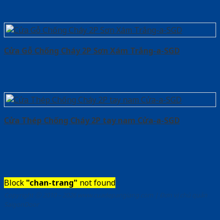
Cửa Gỗ Chống Cháy 2P Sơn Xám Trắng-a-SGD
Cửa Thép Chống Cháy 2P tay nam Cửa-a-SGD
Block
"chan-trang"
not found
Copyright ⓒ 2010 – 2026 www.cuadepangiang.com | Đơn vị chủ quản
SaigonDoor