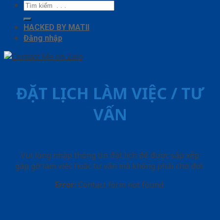
Tìm
kiếm:
HACKED BY MATII
Đăng nhập
ĐẶT LỊCH LÀM VIỆC / TƯ
VẤN
Vui lòng nhập thông tin đặt lịch để được sắp xếp
gặp gỡ làm việc hoăc tư vấn mà không phải chờ đợi.
Error:
Contact form not found.