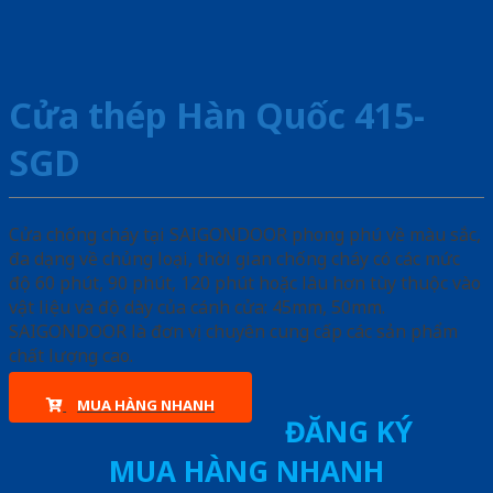
Cửa thép Hàn Quốc 415-
SGD
Cửa chống cháy tại SAIGONDOOR phong phú về màu sắc,
đa dạng về chủng loại, thời gian chống cháy có các mức
độ 60 phút, 90 phút, 120 phút hoặc lâu hơn tùy thuộc vào
vật liệu và độ dày của cánh cửa: 45mm, 50mm.
SAIGONDOOR là đơn vị chuyên cung cấp các sản phẩm
chất lượng cao.
MUA HÀNG NHANH
ĐĂNG KÝ
MUA HÀNG NHANH