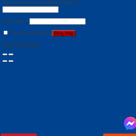
Tên tài khoản hoặc địa chỉ email
*
Mật khẩu
*
Ghi nhớ mật khẩu
Đăng nhập
Quên mật khẩu?