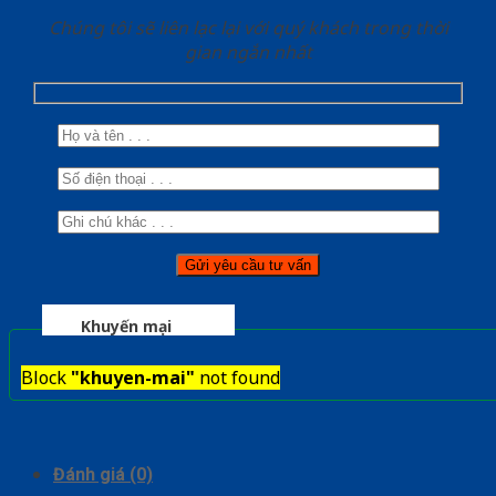
Chúng tôi sẽ liên lạc lại với quý khách trong thời
gian ngắn nhất
Khuyến mại
Block
"khuyen-mai"
not found
Đánh giá (0)