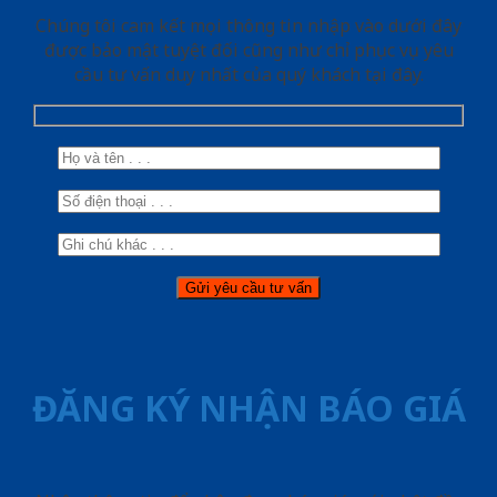
Chúng tôi cam kết mọi thông tin nhập vào dưới đây
được bảo mật tuyệt đối cũng như chỉ phục vụ yêu
cầu tư vấn duy nhất của quý khách tại đây.
ĐĂNG KÝ NHẬN BÁO GIÁ