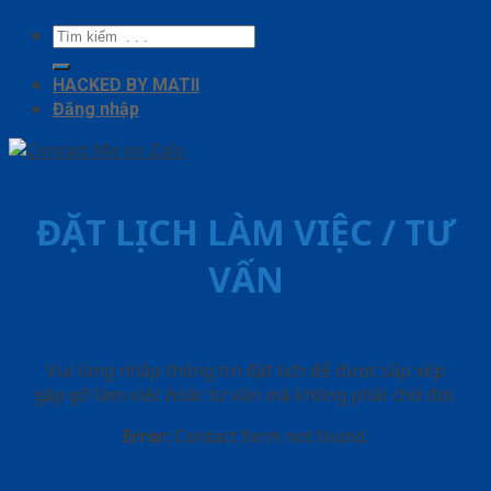
Tìm
kiếm:
HACKED BY MATII
Đăng nhập
ĐẶT LỊCH LÀM VIỆC / TƯ
VẤN
Vui lòng nhập thông tin đặt lịch để được sắp xếp
gặp gỡ làm việc hoăc tư vấn mà không phải chờ đợi.
Error:
Contact form not found.