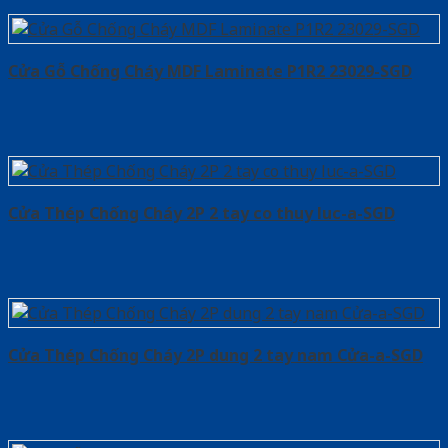
Cửa Gỗ Chống Cháy MDF Laminate P1R2 23029-SGD
Cửa Thép Chống Cháy 2P 2 tay co thuy luc-a-SGD
Cửa Thép Chống Cháy 2P dung 2 tay nam Cửa-a-SGD