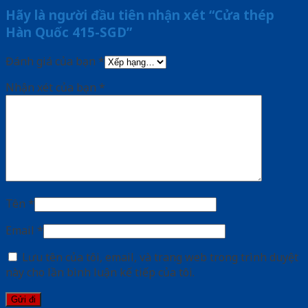
Hãy là người đầu tiên nhận xét “Cửa thép
Hàn Quốc 415-SGD”
Đánh giá của bạn
*
Nhận xét của bạn
*
Tên
*
Email
*
Lưu tên của tôi, email, và trang web trong trình duyệt
này cho lần bình luận kế tiếp của tôi.