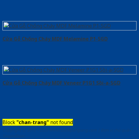
Cửa Gỗ Chống Cháy MDF Melamine P1-SGD
Cửa Gỗ Chống Cháy MDF Veneer P1G1 Sồi-a-SGD
Block
"chan-trang"
not found
Copyright ⓒ 2010 – 2026 www.cuadepangiang.com | Đơn vị chủ quản
SaigonDoor