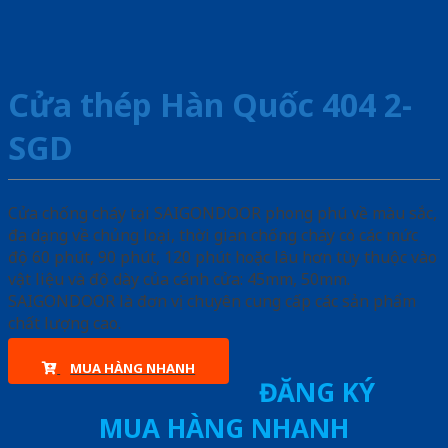
Cửa thép Hàn Quốc 404 2-
SGD
Cửa chống cháy tại SAIGONDOOR phong phú về màu sắc,
đa dạng về chủng loại, thời gian chống cháy có các mức
độ 60 phút, 90 phút, 120 phút hoặc lâu hơn tùy thuộc vào
vật liệu và độ dày của cánh cửa: 45mm, 50mm.
SAIGONDOOR là đơn vị chuyên cung cấp các sản phẩm
chất lượng cao.
MUA HÀNG NHANH
ĐĂNG KÝ
MUA HÀNG NHANH