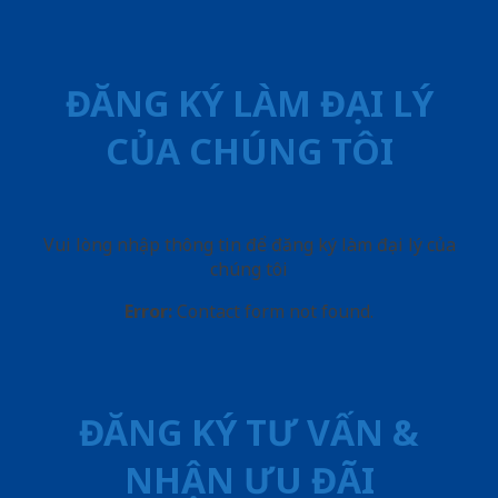
ĐĂNG KÝ LÀM ĐẠI LÝ
CỦA CHÚNG TÔI
Vui lòng nhập thông tin để đăng ký làm đại lý của
chúng tôi
Error:
Contact form not found.
ĐĂNG KÝ TƯ VẤN &
NHẬN ƯU ĐÃI