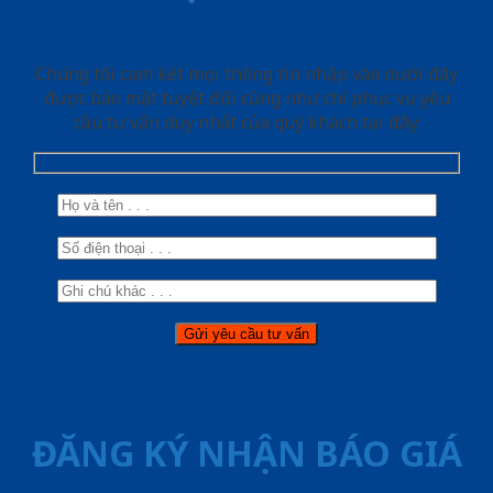
Chúng tôi cam kết mọi thông tin nhập vào dưới đây
được bảo mật tuyệt đối cũng như chỉ phục vụ yêu
cầu tư vấn duy nhất của quý khách tại đây.
ĐĂNG KÝ NHẬN BÁO GIÁ