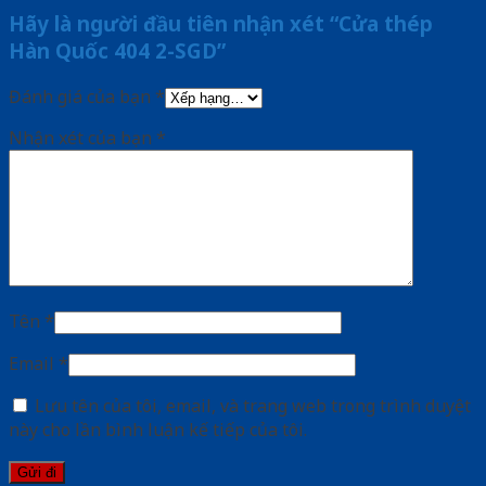
Hãy là người đầu tiên nhận xét “Cửa thép
Hàn Quốc 404 2-SGD”
Đánh giá của bạn
*
Nhận xét của bạn
*
Tên
*
Email
*
Lưu tên của tôi, email, và trang web trong trình duyệt
này cho lần bình luận kế tiếp của tôi.