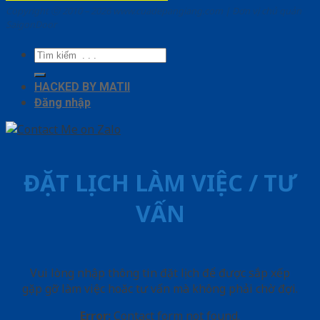
Copyright ⓒ 2010 – 2026 www.cuadepangiang.com | Đơn vị chủ quản
SaigonDoor
Tìm
kiếm:
HACKED BY MATII
Đăng nhập
ĐẶT LỊCH LÀM VIỆC / TƯ
VẤN
Vui lòng nhập thông tin đặt lịch để được sắp xếp
gặp gỡ làm việc hoăc tư vấn mà không phải chờ đợi.
Error:
Contact form not found.