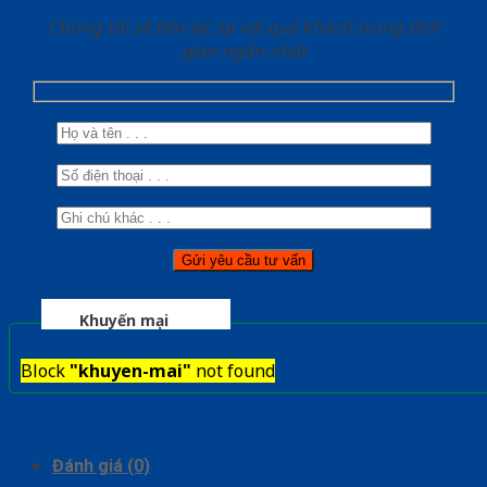
Chúng tôi sẽ liên lạc lại với quý khách trong thời
gian ngắn nhất
Khuyến mại
Block
"khuyen-mai"
not found
Đánh giá (0)