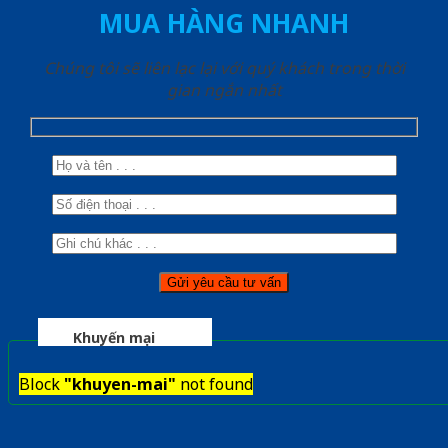
MUA HÀNG NHANH
Chúng tôi sẽ liên lạc lại với quý khách trong thời
gian ngắn nhất
Khuyến mại
Block
"khuyen-mai"
not found