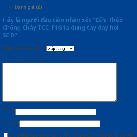
Đánh giá (0)
Hãy là người đầu tiên nhận xét “Cửa Thép
Chống Cháy TCC-P1G1a dung tay day hoi-
SGD”
Đánh giá của bạn
*
Nhận xét của bạn
*
Tên
*
Email
*
Lưu tên của tôi, email, và trang web trong trình duyệt