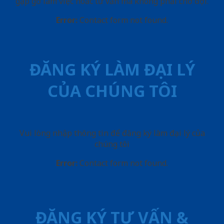
gặp gỡ làm việc hoăc tư vấn mà không phải chờ đợi.
Error:
Contact form not found.
ĐĂNG KÝ LÀM ĐẠI LÝ
CỦA CHÚNG TÔI
Vui lòng nhập thông tin để đăng ký làm đại lý của
chúng tôi
Error:
Contact form not found.
ĐĂNG KÝ TƯ VẤN &