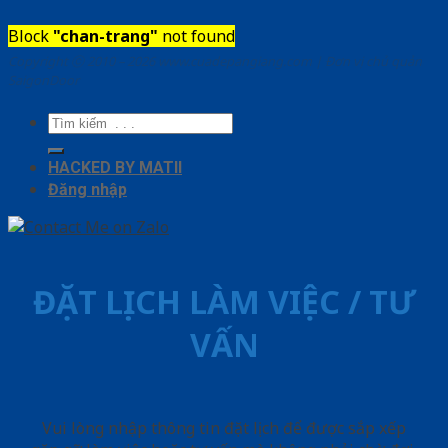
Block
"chan-trang"
not found
Copyright ⓒ 2010 – 2026 www.cuadepangiang.com | Đơn vị chủ quản
SaigonDoor
Tìm
kiếm:
HACKED BY MATII
Đăng nhập
ĐẶT LỊCH LÀM VIỆC / TƯ
VẤN
Vui lòng nhập thông tin đặt lịch để được sắp xếp