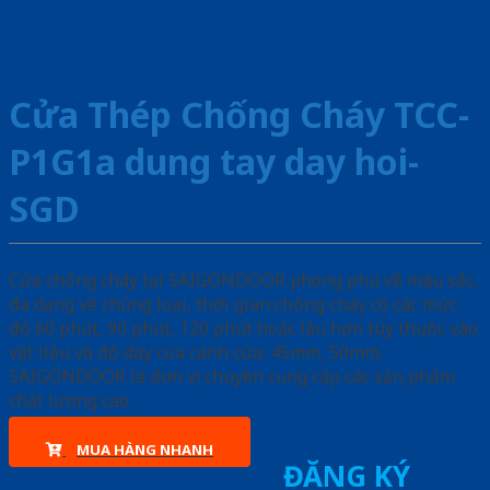
Cửa Thép Chống Cháy TCC-
P1G1a dung tay day hoi-
SGD
Cửa chống cháy tại SAIGONDOOR phong phú về màu sắc,
đa dạng về chủng loại, thời gian chống cháy có các mức
độ 60 phút, 90 phút, 120 phút hoặc lâu hơn tùy thuộc vào
vật liệu và độ dày của cánh cửa: 45mm, 50mm.
SAIGONDOOR là đơn vị chuyên cung cấp các sản phẩm
chất lượng cao.
MUA HÀNG NHANH
ĐĂNG KÝ