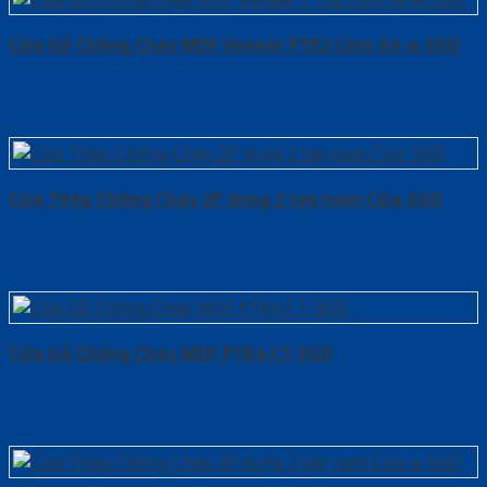
Cửa Gỗ Chống Cháy MDF Veneer P1R2 Căm Xe-a-SGD
Cửa Thép Chống Cháy 2P dung 2 tay nam Cửa-SGD
Cửa Gỗ Chống Cháy MDF P1R4-C1-SGD