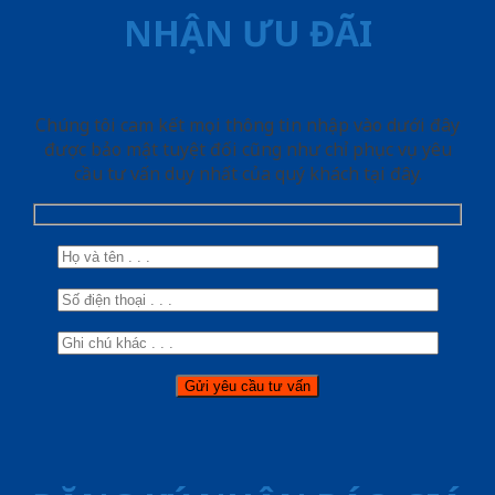
NHẬN ƯU ĐÃI
Chúng tôi cam kết mọi thông tin nhập vào dưới đây
được bảo mật tuyệt đối cũng như chỉ phục vụ yêu
cầu tư vấn duy nhất của quý khách tại đây.