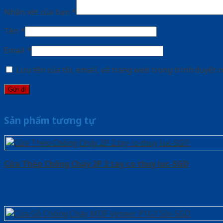
Nhận xét của bạn
*
Tên
*
Email
*
Lưu tên của tôi, email, và trang web trong trình duyệt n
Sản phẩm tương tự
Cửa Thép Chống Cháy 2P 2 tay co thuy luc-SGD