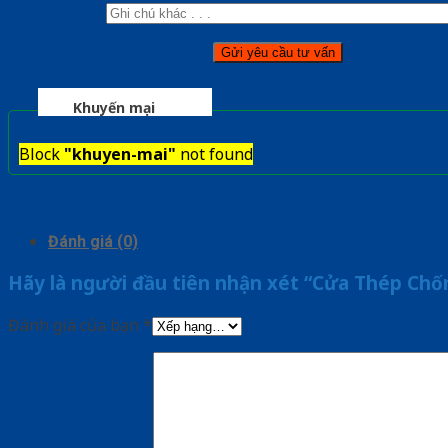
Khuyến mại
Block
"khuyen-mai"
not found
Đánh giá (0)
Hãy là người đầu tiên nhận xét “Cửa Thép Ch
Đánh giá của bạn
*