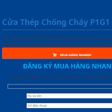
Cửa Thép Chống Cháy P1G1 
Cửa chống cháy tại SAIGONDOOR phong phú về màu sắc, đa d
hơn tùy thuộc vào vật liệu và độ dày của cánh cửa: 45mm
MUA HÀNG NHANH
ĐĂNG KÝ MUA HÀNG NHAN
Chúng tôi sẽ liên lạc lại với quý khách trong thời gian