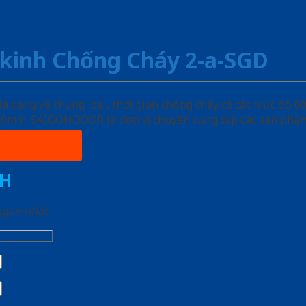
kinh Chống Cháy 2-a-SGD
ạng về chủng loại, thời gian chống cháy có các mức độ 60 
, 50mm. SAIGONDOOR là đơn vị chuyên cung cấp các sản phẩm
H
 ngắn nhất