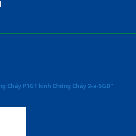
ống Cháy P1G1 kinh Chống Cháy 2-a-SGD”