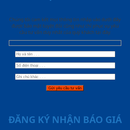
Chúng tôi cam kết mọi thông tin nhập vào dưới đây
được bảo mật tuyệt đối cũng như chỉ phục vụ yêu
cầu tư vấn duy nhất của quý khách tại đây.
ĐĂNG KÝ NHẬN BÁO GIÁ