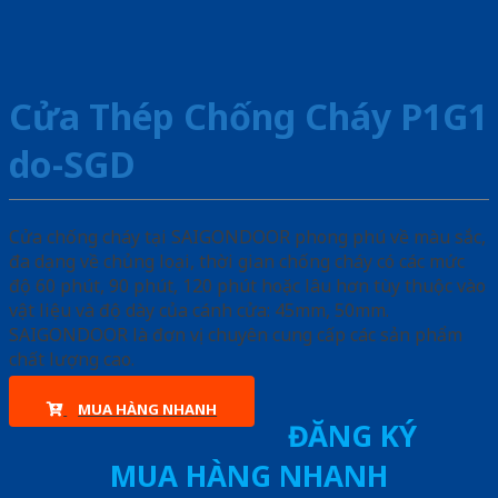
Cửa Thép Chống Cháy P1G1
do-SGD
Cửa chống cháy tại SAIGONDOOR phong phú về màu sắc,
đa dạng về chủng loại, thời gian chống cháy có các mức
độ 60 phút, 90 phút, 120 phút hoặc lâu hơn tùy thuộc vào
vật liệu và độ dày của cánh cửa: 45mm, 50mm.
SAIGONDOOR là đơn vị chuyên cung cấp các sản phẩm
chất lượng cao.
MUA HÀNG NHANH
ĐĂNG KÝ
MUA HÀNG NHANH