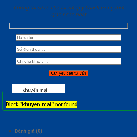
Chúng tôi sẽ liên lạc lại với quý khách trong thời
gian ngắn nhất
Khuyến mại
Block
"khuyen-mai"
not found
Đánh giá (0)