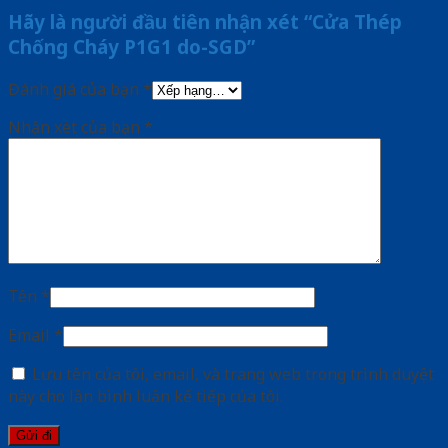
Hãy là người đầu tiên nhận xét “Cửa Thép
Chống Cháy P1G1 do-SGD”
Đánh giá của bạn
*
Nhận xét của bạn
*
Tên
*
Email
*
Lưu tên của tôi, email, và trang web trong trình duyệt
này cho lần bình luận kế tiếp của tôi.