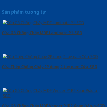
Sản phẩm tương tự
Cửa Gỗ Chống Cháy MDF Laminate P1-SGD
Cửa Thép Chống Cháy 2P dung 2 tay nam Cửa-SGD
Cửa Gỗ Chống Cháy MDF Veneer P1R2 Xoan Đào-a-SGD