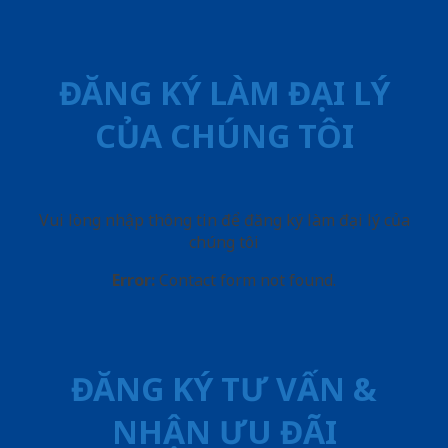
ĐĂNG KÝ LÀM ĐẠI LÝ
CỦA CHÚNG TÔI
Vui lòng nhập thông tin để đăng ký làm đại lý của
chúng tôi
Error:
Contact form not found.
ĐĂNG KÝ TƯ VẤN &
NHẬN ƯU ĐÃI