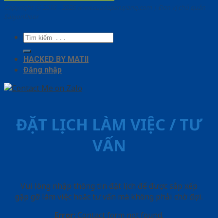
Copyright ⓒ 2010 – 2026 www.cuadepangiang.com | Đơn vị chủ quản
SaigonDoor
Tìm
kiếm:
HACKED BY MATII
Đăng nhập
ĐẶT LỊCH LÀM VIỆC / TƯ
VẤN
Vui lòng nhập thông tin đặt lịch để được sắp xếp
gặp gỡ làm việc hoăc tư vấn mà không phải chờ đợi.
Error:
Contact form not found.