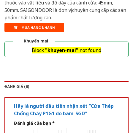
thuộc vào vật liệu và độ dày của cánh cửa: 45mm,
50mm. SAIGONDOOR là đơn vị chuyên cung cấp các sản
phẩm chất lượng cao.
MUA HÀNG NHANH
Khuyến mại
Block
"khuyen-mai"
not found
ĐÁNH GIÁ (0)
Hãy là người đầu tiên nhận xét “Cửa Thép
Chống Cháy P1G1 do bam-SGD”
Đánh giá của bạn
*
1 of 5 stars
2 of 5 stars
3 of 5 stars