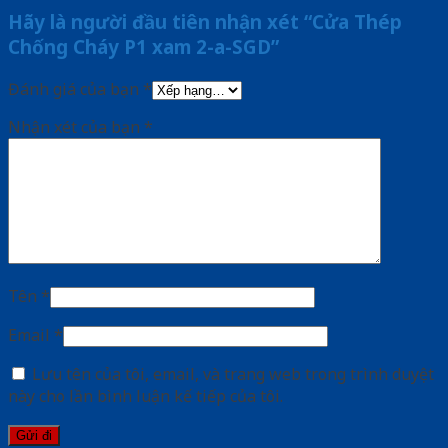
Hãy là người đầu tiên nhận xét “Cửa Thép
Chống Cháy P1 xam 2-a-SGD”
Đánh giá của bạn
*
Nhận xét của bạn
*
Tên
*
Email
*
Lưu tên của tôi, email, và trang web trong trình duyệt
này cho lần bình luận kế tiếp của tôi.