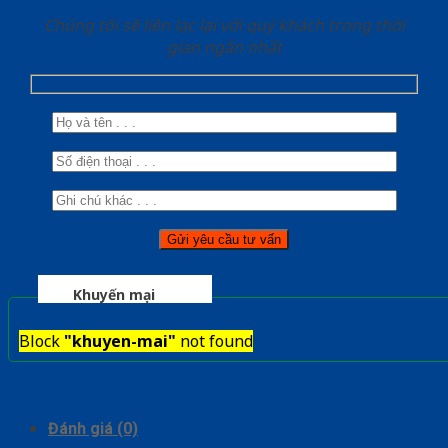
Chúng tôi sẽ liên lạc lại với quý khách trong thời
gian ngắn nhất
Khuyến mại
Block
"khuyen-mai"
not found
Đánh giá (0)