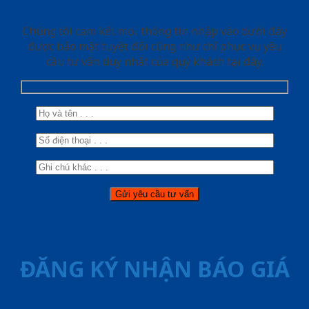
Chúng tôi cam kết mọi thông tin nhập vào dưới đây
được bảo mật tuyệt đối cũng như chỉ phục vụ yêu
cầu tư vấn duy nhất của quý khách tại đây.
ĐĂNG KÝ NHẬN BÁO GIÁ