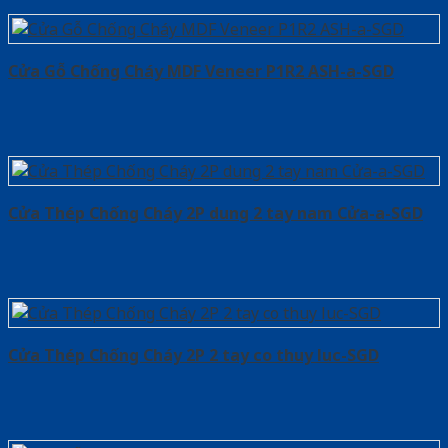
Cửa Gỗ Chống Cháy MDF Veneer P1R2 ASH-a-SGD
Cửa Thép Chống Cháy 2P dung 2 tay nam Cửa-a-SGD
Cửa Thép Chống Cháy 2P 2 tay co thuy luc-SGD