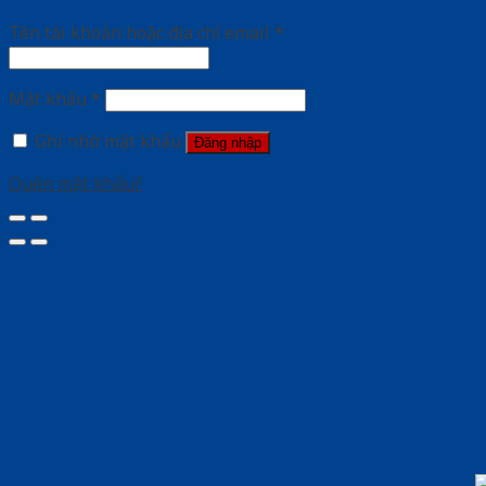
Tên tài khoản hoặc địa chỉ email
*
Mật khẩu
*
Ghi nhớ mật khẩu
Đăng nhập
Quên mật khẩu?