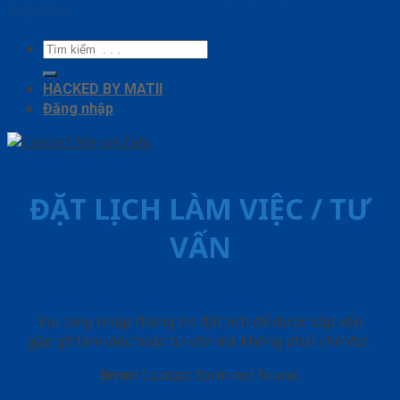
SaigonDoor
Tìm
kiếm:
HACKED BY MATII
Đăng nhập
ĐẶT LỊCH LÀM VIỆC / TƯ
VẤN
Vui lòng nhập thông tin đặt lịch để được sắp xếp
gặp gỡ làm việc hoăc tư vấn mà không phải chờ đợi.
Error:
Contact form not found.