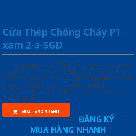
Cửa Thép Chống Cháy P1
xam 2-a-SGD
Cửa chống cháy tại SAIGONDOOR phong phú về màu sắc,
đa dạng về chủng loại, thời gian chống cháy có các mức
độ 60 phút, 90 phút, 120 phút hoặc lâu hơn tùy thuộc vào
vật liệu và độ dày của cánh cửa: 45mm, 50mm.
SAIGONDOOR là đơn vị chuyên cung cấp các sản phẩm
chất lượng cao.
MUA HÀNG NHANH
ĐĂNG KÝ
MUA HÀNG NHANH