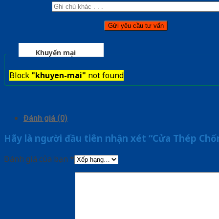
Khuyến mại
Block
"khuyen-mai"
not found
Đánh giá (0)
Hãy là người đầu tiên nhận xét “Cửa Thép Ch
Đánh giá của bạn
*