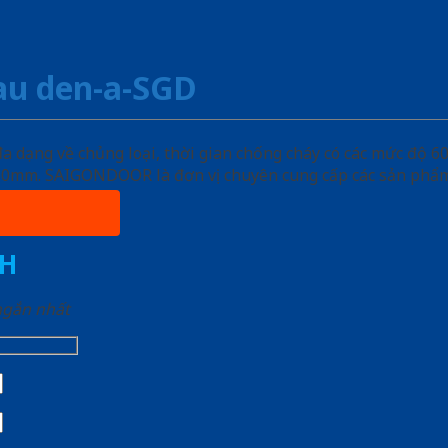
au den-a-SGD
ạng về chủng loại, thời gian chống cháy có các mức độ 60 
, 50mm. SAIGONDOOR là đơn vị chuyên cung cấp các sản phẩm
H
 ngắn nhất