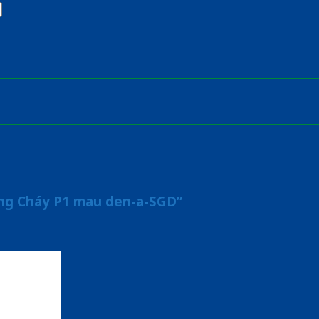
ống Cháy P1 mau den-a-SGD”