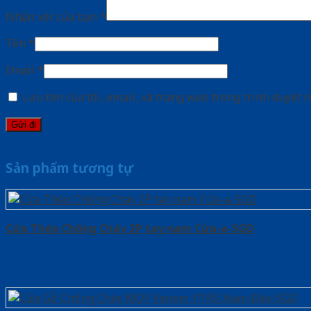
Nhận xét của bạn
*
Tên
*
Email
*
Lưu tên của tôi, email, và trang web trong trình duyệt n
Sản phẩm tương tự
Cửa Thép Chống Cháy 2P tay nam Cửa-a-SGD