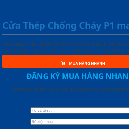
Cửa Thép Chống Cháy P1 m
Cửa chống cháy tại SAIGONDOOR phong phú về màu sắc, đa d
hơn tùy thuộc vào vật liệu và độ dày của cánh cửa: 45mm
MUA HÀNG NHANH
ĐĂNG KÝ MUA HÀNG NHAN
Chúng tôi sẽ liên lạc lại với quý khách trong thời gian