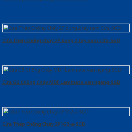
Cửa Thép Chống Cháy 2P dung 2 tay nam Cửa-SGD
Cửa Gỗ Chống Cháy MDF Laminate van ngang-SGD
Cửa Thép Chống Cháy 2P1G2-a-SGD