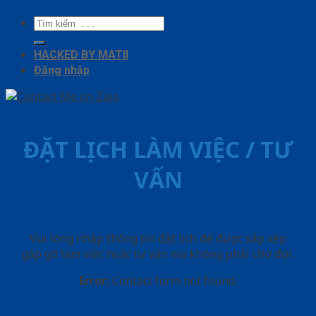
Tìm
kiếm:
HACKED BY MATII
Đăng nhập
ĐẶT LỊCH LÀM VIỆC / TƯ
VẤN
Vui lòng nhập thông tin đặt lịch để được sắp xếp
gặp gỡ làm việc hoăc tư vấn mà không phải chờ đợi.
Error:
Contact form not found.