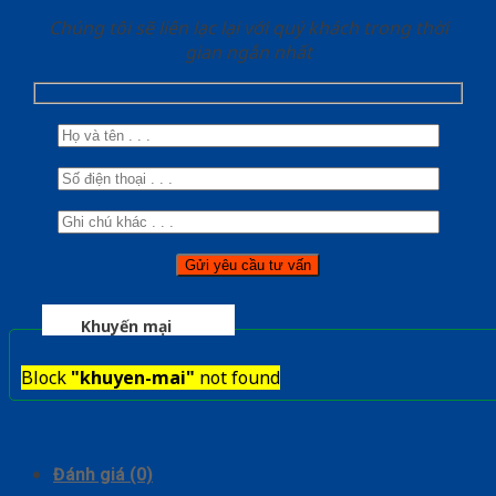
Chúng tôi sẽ liên lạc lại với quý khách trong thời
gian ngắn nhất
Khuyến mại
Block
"khuyen-mai"
not found
Đánh giá (0)