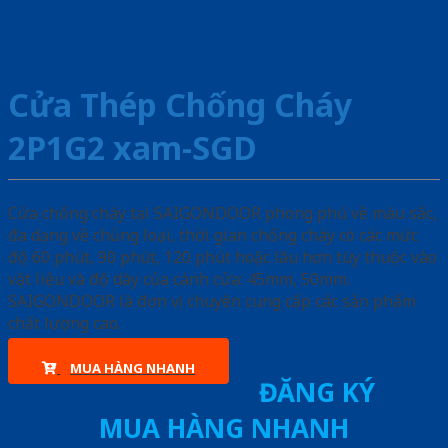
Cửa Thép Chống Cháy
2P1G2 xam-SGD
Cửa chống cháy tại SAIGONDOOR phong phú về màu sắc,
đa dạng về chủng loại, thời gian chống cháy có các mức
độ 60 phút, 90 phút, 120 phút hoặc lâu hơn tùy thuộc vào
vật liệu và độ dày của cánh cửa: 45mm, 50mm.
SAIGONDOOR là đơn vị chuyên cung cấp các sản phẩm
chất lượng cao.
MUA HÀNG NHANH
ĐĂNG KÝ
MUA HÀNG NHANH