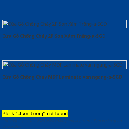
Cửa Gỗ Chống Cháy 2P Sơn Xám Trắng-a-SGD
Cửa Gỗ Chống Cháy MDF Laminate van ngang-a-SGD
Block
"chan-trang"
not found
Copyright ⓒ 2010 – 2026 www.cuadepangiang.com | Đơn vị chủ quản
SaigonDoor