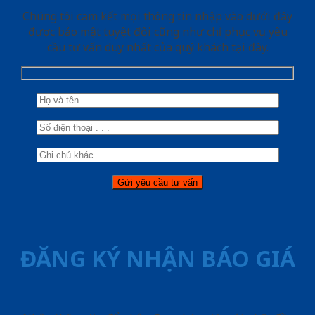
Chúng tôi cam kết mọi thông tin nhập vào dưới đây
được bảo mật tuyệt đối cũng như chỉ phục vụ yêu
cầu tư vấn duy nhất của quý khách tại đây.
ĐĂNG KÝ NHẬN BÁO GIÁ