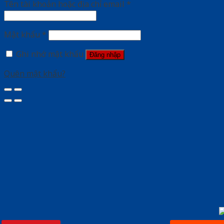
Tên tài khoản hoặc địa chỉ email
*
Mật khẩu
*
Ghi nhớ mật khẩu
Đăng nhập
Quên mật khẩu?