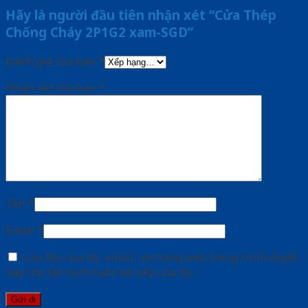
Hãy là người đầu tiên nhận xét “Cửa Thép
Chống Cháy 2P1G2 xam-SGD”
Đánh giá của bạn
*
Nhận xét của bạn
*
Tên
*
Email
*
Lưu tên của tôi, email, và trang web trong trình duyệt
này cho lần bình luận kế tiếp của tôi.