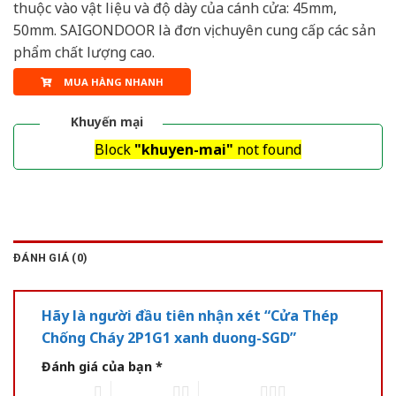
thuộc vào vật liệu và độ dày của cánh cửa: 45mm,
50mm. SAIGONDOOR là đơn vị chuyên cung cấp các sản
phẩm chất lượng cao.
MUA HÀNG NHANH
Khuyến mại
Block
"khuyen-mai"
not found
ĐÁNH GIÁ (0)
Hãy là người đầu tiên nhận xét “Cửa Thép
Chống Cháy 2P1G1 xanh duong-SGD”
Đánh giá của bạn
*
1 of 5 stars
2 of 5 stars
3 of 5 stars