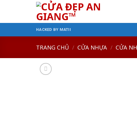
Skip
to
content
HACKED BY MATII
TRANG CHỦ
/
CỬA NHỰA
/
CỬA NH