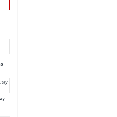
GD
tay