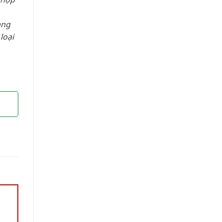
àng
loại