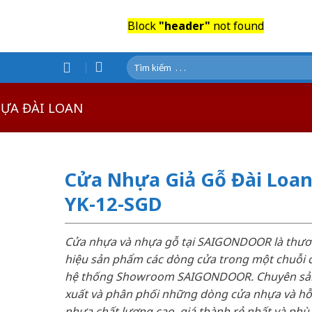
Block
"header"
not found
Tìm
kiếm:
ỰA ĐÀI LOAN
Cửa Nhựa Giả Gỗ Đài Loa
YK-12-SGD
Cửa nhựa và nhựa gỗ tại SAIGONDOOR là thư
hiệu sản phẩm các dòng cửa trong một chuỗi 
hệ thống Showroom SAIGONDOOR. Chuyên sả
xuất và phân phối những dòng cửa nhựa và h
nhựa chất lượng cao, giá thành rẻ nhất và phù