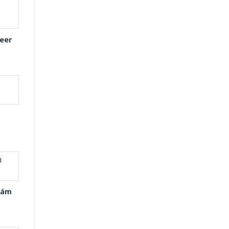
eer
Xám