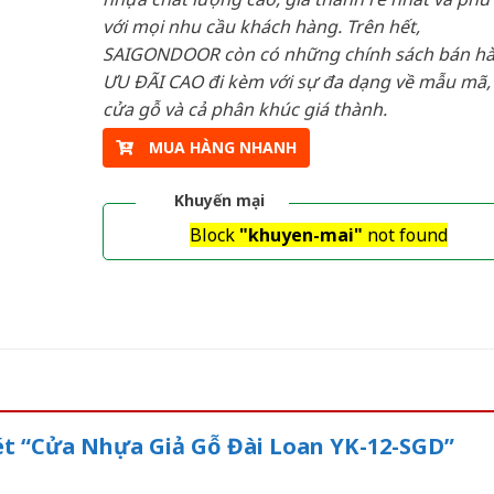
với mọi nhu cầu khách hàng. Trên hết,
SAIGONDOOR còn có những chính sách bán h
ƯU ĐÃI CAO đi kèm với sự đa dạng về mẫu mã, 
cửa gỗ và cả phân khúc giá thành.
MUA HÀNG NHANH
Khuyến mại
Block
"khuyen-mai"
not found
xét “Cửa Nhựa Giả Gỗ Đài Loan YK-12-SGD”