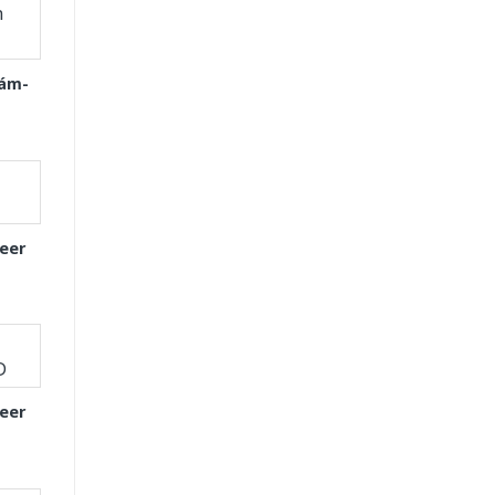
Xám-
eer
eer