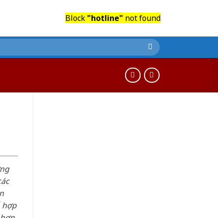
Block
"hotline"
not found
n
ơng
các
n
ỗ hợp
 hợp