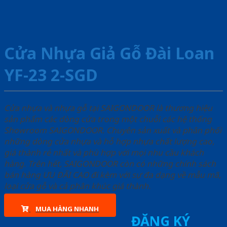
Cửa Nhựa Giả Gỗ Đài Loan
YF-23 2-SGD
Cửa nhựa và nhựa gỗ tại SAIGONDOOR là thương hiệu
sản phẩm các dòng cửa trong một chuỗi các hệ thống
Showroom SAIGONDOOR. Chuyên sản xuất và phân phối
những dòng cửa nhựa và hỗ hợp nhựa chất lượng cao,
giá thành rẻ nhất và phù hợp với mọi nhu cầu khách
hàng. Trên hết, SAIGONDOOR còn có những chính sách
bán hàng ƯU ĐÃI CAO đi kèm với sự đa dạng về mẫu mã,
loại cửa gỗ và cả phân khúc giá thành.
MUA HÀNG NHANH
ĐĂNG KÝ