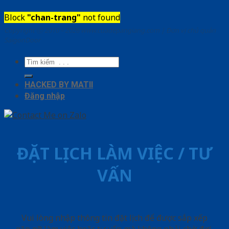
Block
"chan-trang"
not found
Copyright ⓒ 2010 – 2026 www.cuadepangiang.com | Đơn vị chủ quản
SaigonDoor
Tìm
kiếm:
HACKED BY MATII
Đăng nhập
ĐẶT LỊCH LÀM VIỆC / TƯ
VẤN
Vui lòng nhập thông tin đặt lịch để được sắp xếp