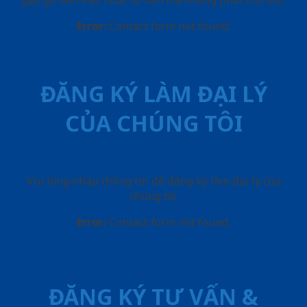
gặp gỡ làm việc hoăc tư vấn mà không phải chờ đợi.
Error:
Contact form not found.
ĐĂNG KÝ LÀM ĐẠI LÝ
CỦA CHÚNG TÔI
Vui lòng nhập thông tin để đăng ký làm đại lý của
chúng tôi
Error:
Contact form not found.
ĐĂNG KÝ TƯ VẤN &