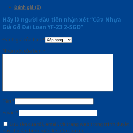
Đánh giá (0)
Hãy là người đầu tiên nhận xét “Cửa Nhựa
Giả Gỗ Đài Loan YF-23 2-SGD”
Đánh giá của bạn
*
Nhận xét của bạn
*
Tên
*
Email
*
Lưu tên của tôi, email, và trang web trong trình duyệt
này cho lần bình luận kế tiếp của tôi.