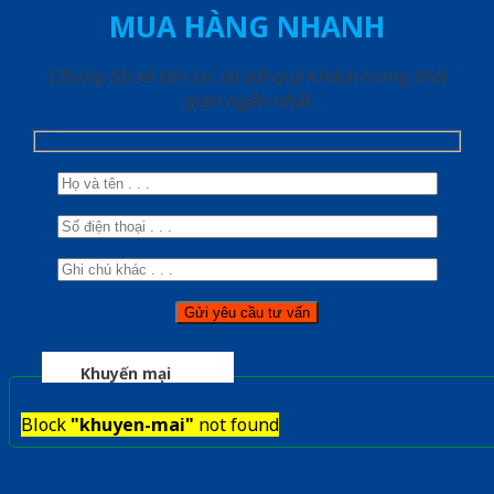
MUA HÀNG NHANH
Chúng tôi sẽ liên lạc lại với quý khách trong thời
gian ngắn nhất
Khuyến mại
Block
"khuyen-mai"
not found