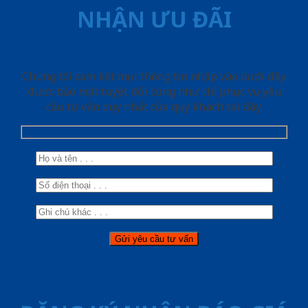
NHẬN ƯU ĐÃI
Chúng tôi cam kết mọi thông tin nhập vào dưới đây
được bảo mật tuyệt đối cũng như chỉ phục vụ yêu
cầu tư vấn duy nhất của quý khách tại đây.