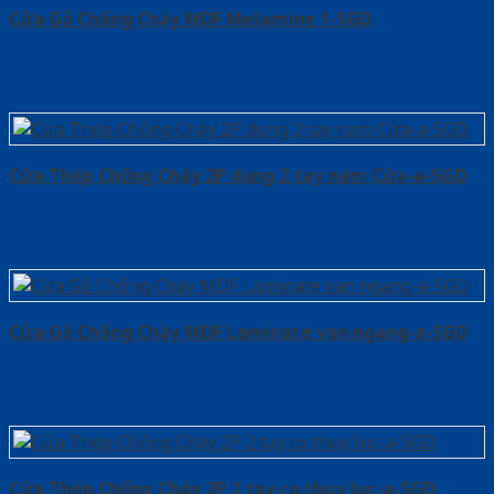
Cửa Gỗ Chống Cháy MDF Melamine 1-SGD
Cửa Thép Chống Cháy 2P dung 2 tay nam Cửa-a-SGD
Cửa Gỗ Chống Cháy MDF Laminate van ngang-a-SGD
Cửa Thép Chống Cháy 2P 2 tay co thuy luc-a-SGD