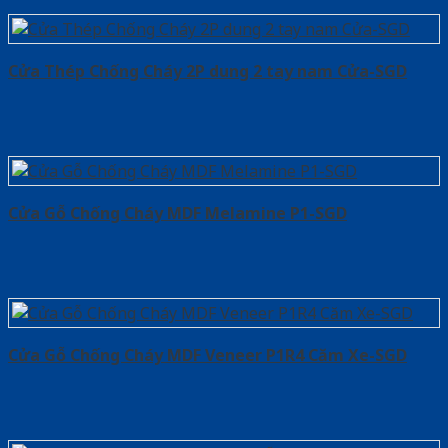
Cửa Thép Chống Cháy 2P dung 2 tay nam Cửa-SGD
Cửa Gỗ Chống Cháy MDF Melamine P1-SGD
Cửa Gỗ Chống Cháy MDF Veneer P1R4 Căm Xe-SGD