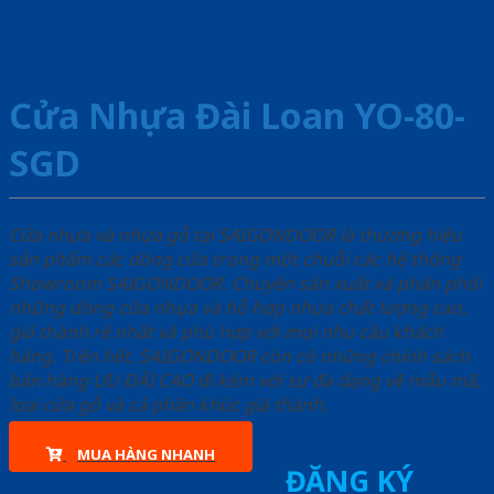
Cửa Nhựa Đài Loan YO-80-
SGD
Cửa nhựa và nhựa gỗ tại SAIGONDOOR là thương hiệu
sản phẩm các dòng cửa trong một chuỗi các hệ thống
Showroom SAIGONDOOR. Chuyên sản xuất và phân phối
những dòng cửa nhựa và hỗ hợp nhựa chất lượng cao,
giá thành rẻ nhất và phù hợp với mọi nhu cầu khách
hàng. Trên hết, SAIGONDOOR còn có những chính sách
bán hàng ƯU ĐÃI CAO đi kèm với sự đa dạng về mẫu mã,
loại cửa gỗ và cả phân khúc giá thành.
MUA HÀNG NHANH
ĐĂNG KÝ