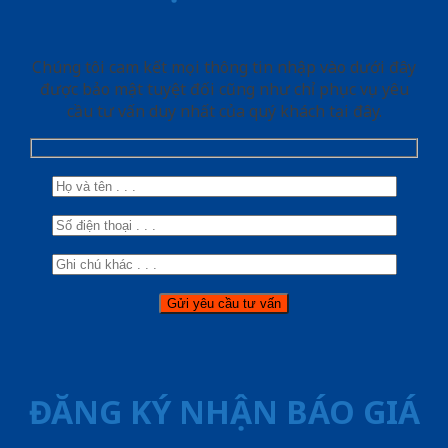
Chúng tôi cam kết mọi thông tin nhập vào dưới đây
được bảo mật tuyệt đối cũng như chỉ phục vụ yêu
cầu tư vấn duy nhất của quý khách tại đây.
ĐĂNG KÝ NHẬN BÁO GIÁ