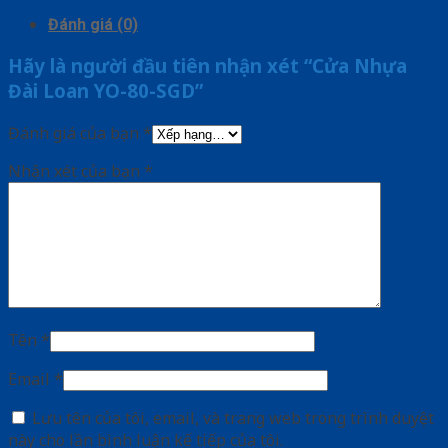
Đánh giá (0)
Hãy là người đầu tiên nhận xét “Cửa Nhựa
Đài Loan YO-80-SGD”
Đánh giá của bạn
*
Nhận xét của bạn
*
Tên
*
Email
*
Lưu tên của tôi, email, và trang web trong trình duyệt
này cho lần bình luận kế tiếp của tôi.