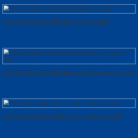
Cửa Gỗ Chống Cháy MDF Melamine 1-a-SGD
Cửa Gỗ Chống Cháy MDF Melamine P1 van kem-a-SGD
Cửa Thép Chống Cháy 2P 2 tay co thuy luc-a-SGD