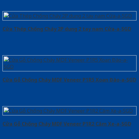
Cửa Thép Chống Cháy 2P dung 2 tay nam Cửa-a-SGD
Cửa Gỗ Chống Cháy MDF Veneer P1R5 Xoan Đào-a-SGD
Cửa Gỗ Chống Cháy MDF Veneer P1R2 Căm Xe-a-SGD