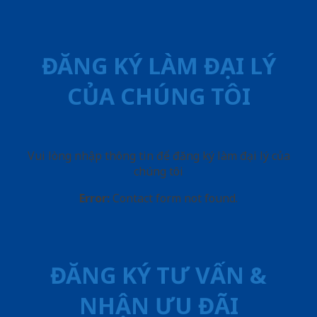
ĐĂNG KÝ LÀM ĐẠI LÝ
CỦA CHÚNG TÔI
Vui lòng nhập thông tin để đăng ký làm đại lý của
chúng tôi
Error:
Contact form not found.
ĐĂNG KÝ TƯ VẤN &
NHẬN ƯU ĐÃI