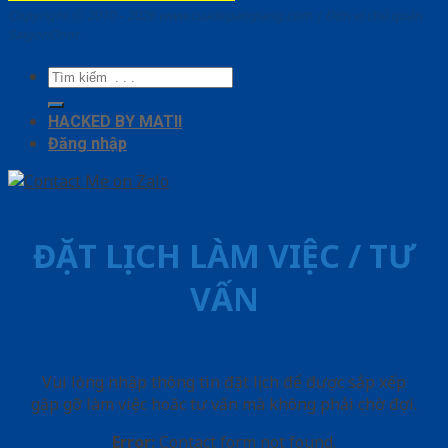
Copyright ⓒ 2010 – 2026 www.cuadepangiang.com | Đơn vị chủ quản
SaigonDoor
Tìm
kiếm:
HACKED BY MATII
Đăng nhập
ĐẶT LỊCH LÀM VIỆC / TƯ
VẤN
Vui lòng nhập thông tin đặt lịch để được sắp xếp
gặp gỡ làm việc hoăc tư vấn mà không phải chờ đợi.
Error:
Contact form not found.