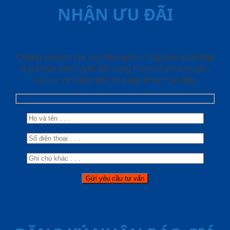
NHẬN ƯU ĐÃI
Chúng tôi cam kết mọi thông tin nhập vào dưới đây
được bảo mật tuyệt đối cũng như chỉ phục vụ yêu
cầu tư vấn duy nhất của quý khách tại đây.