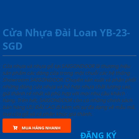
Cửa Nhựa Đài Loan YB-23-
SGD
Cửa nhựa và nhựa gỗ tại SAIGONDOOR là thương hiệu
sản phẩm các dòng cửa trong một chuỗi các hệ thống
Showroom SAIGONDOOR. Chuyên sản xuất và phân phối
những dòng cửa nhựa và hỗ hợp nhựa chất lượng cao,
giá thành rẻ nhất và phù hợp với mọi nhu cầu khách
hàng. Trên hết, SAIGONDOOR còn có những chính sách
bán hàng ƯU ĐÃI CAO đi kèm với sự đa dạng về mẫu mã,
loại cửa gỗ và cả phân khúc giá thành.
MUA HÀNG NHANH
ĐĂNG KÝ