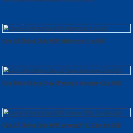
Cửa Gỗ Chống Cháy MDF Melamine 1-a-SGD
Cửa Thép Chống Cháy 2P dung 2 tay nam Cửa-SGD
Cửa Gỗ Chống Cháy MDF Veneer P1R2 Căm Xe-SGD