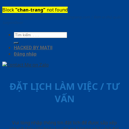
Block
"chan-trang"
not found
Copyright ⓒ 2010 – 2026 www.cuadepangiang.com | Đơn vị chủ quản
SaigonDoor
Tìm
kiếm:
HACKED BY MATII
Đăng nhập
ĐẶT LỊCH LÀM VIỆC / TƯ
VẤN
Vui lòng nhập thông tin đặt lịch để được sắp xếp