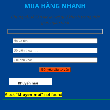
MUA HÀNG NHANH
Chúng tôi sẽ liên lạc lại với quý khách trong thời
gian ngắn nhất
Khuyến mại
Block
"khuyen-mai"
not found