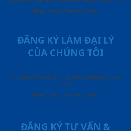
gặp gỡ làm việc hoăc tư vấn mà không phải chờ đợi.
Error:
Contact form not found.
ĐĂNG KÝ LÀM ĐẠI LÝ
CỦA CHÚNG TÔI
Vui lòng nhập thông tin để đăng ký làm đại lý của
chúng tôi
Error:
Contact form not found.
ĐĂNG KÝ TƯ VẤN &