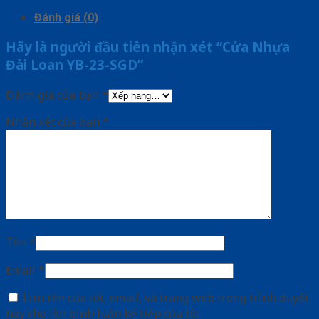
Đánh giá (0)
Hãy là người đầu tiên nhận xét “Cửa Nhựa
Đài Loan YB-23-SGD”
Đánh giá của bạn
*
Nhận xét của bạn
*
Tên
*
Email
*
Lưu tên của tôi, email, và trang web trong trình duyệt
này cho lần bình luận kế tiếp của tôi.