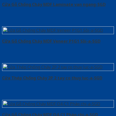
Cửa Gỗ Chống Cháy MDF Laminate van ngang-SGD
Cửa Gỗ Chống Cháy MDF Veneer P1G1 Sồi-a-SGD
Cửa Thép Chống Cháy 2P 2 tay co thuy luc-a-SGD
Cửa Gỗ Chống Cháy MDF O4-C1 Phào chi-a-SGD