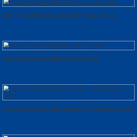
Cửa Thép Chống Cháy 2P 2 tay co thuy luc-SGD
Cửa Gỗ Chống Cháy MDF P1R4-C1-a-SGD
Cửa Gỗ Chống Cháy MDF Veneer P1R2 Xoan Đào-a-SGD