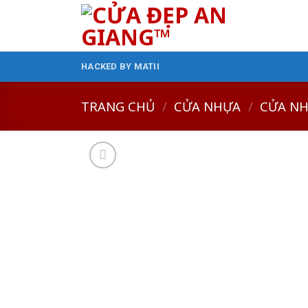
Skip
to
content
HACKED BY MATII
TRANG CHỦ
/
CỬA NHỰA
/
CỬA NH