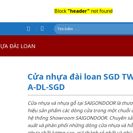
Block
"header"
not found
Tìm
kiếm:
ỰA ĐÀI LOAN
Cửa nhựa đài loan SGD T
A-DL-SGD
Cửa nhựa và nhựa gỗ tại SAIGONDOOR là thư
hiệu sản phẩm các dòng cửa trong một chuỗi 
hệ thống Showroom SAIGONDOOR. Chuyên sả
xuất và phân phối những dòng cửa nhựa và h
nhựa chất lượng cao, giá thành rẻ nhất và phù