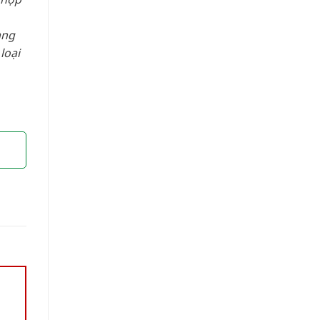
àng
loại