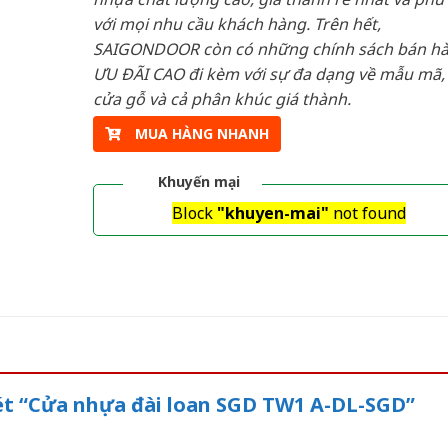
với mọi nhu cầu khách hàng. Trên hết,
SAIGONDOOR còn có những chính sách bán h
ƯU ĐÃI CAO đi kèm với sự đa dạng về mẫu mã, 
cửa gỗ và cả phân khúc giá thành.
MUA HÀNG NHANH
Khuyến mại
Block
"khuyen-mai"
not found
xét “Cửa nhựa đài loan SGD TW1 A-DL-SGD”