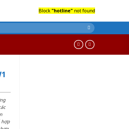
Block
"hotline"
not found
W1
ơng
các
n
ỗ hợp
 hợp