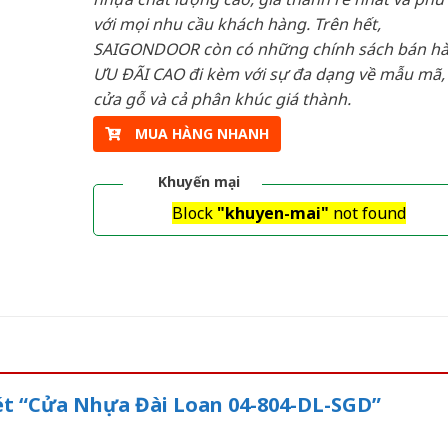
với mọi nhu cầu khách hàng. Trên hết,
SAIGONDOOR còn có những chính sách bán h
ƯU ĐÃI CAO đi kèm với sự đa dạng về mẫu mã, 
cửa gỗ và cả phân khúc giá thành.
MUA HÀNG NHANH
Khuyến mại
Block
"khuyen-mai"
not found
xét “Cửa Nhựa Đài Loan 04-804-DL-SGD”