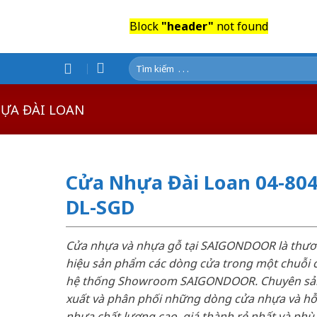
Block
"header"
not found
Tìm
kiếm:
ỰA ĐÀI LOAN
Cửa Nhựa Đài Loan 04-804
DL-SGD
Cửa nhựa và nhựa gỗ tại SAIGONDOOR là thư
hiệu sản phẩm các dòng cửa trong một chuỗi 
hệ thống Showroom SAIGONDOOR. Chuyên sả
xuất và phân phối những dòng cửa nhựa và h
nhựa chất lượng cao, giá thành rẻ nhất và phù