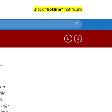
Block
"hotline"
not found
-
ơng
các
n
ỗ hợp
 hợp