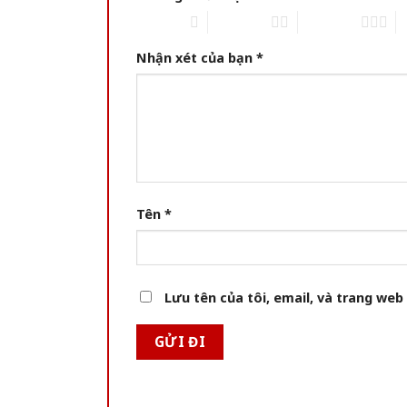
1 of 5 stars
2 of 5 stars
3 of 5 stars
4 
Nhận xét của bạn
*
Tên
*
Lưu tên của tôi, email, và trang web 