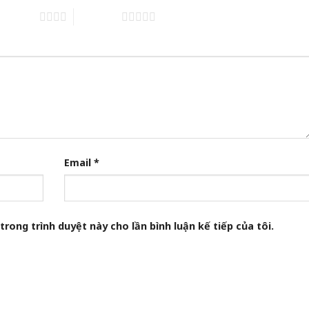
of 5 stars
5 of 5 stars
Email
*
trong trình duyệt này cho lần bình luận kế tiếp của tôi.