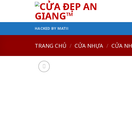
Skip
to
content
HACKED BY MATII
TRANG CHỦ
/
CỬA NHỰA
/
CỬA NH