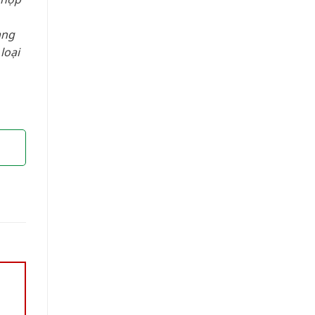
àng
loại