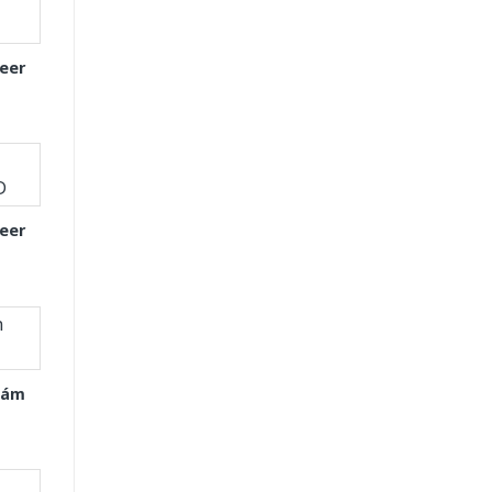
eer
eer
Xám