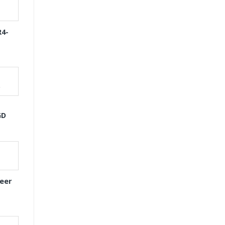
R4-
GD
eer