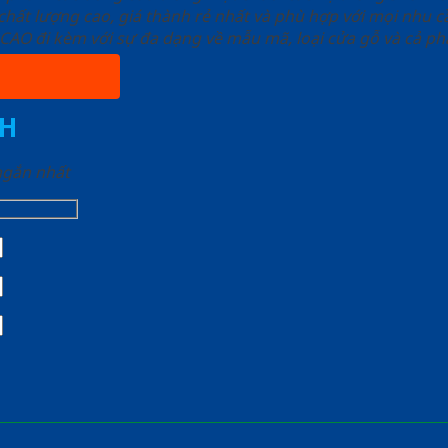
ất lượng cao, giá thành rẻ nhất và phù hợp với mọi nhu cầ
 đi kèm với sự đa dạng về mẫu mã, loại cửa gỗ và cả phâ
H
 ngắn nhất