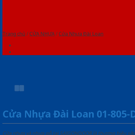
Trang chủ
/
CỬA NHỰA
/
Cửa Nhựa Đài Loan
Cửa Nhựa Đài Loan 01-805-
Cửa nhựa và nhựa gỗ tại SAIGONDOOR là thương hiệu s