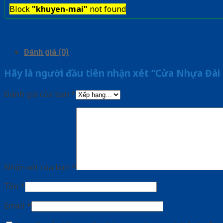
Block
"khuyen-mai"
not found
Đánh giá (0)
Hãy là người đầu tiên nhận xét “Cửa Nhựa Đài
Đánh giá của bạn
*
Nhận xét của bạn
*
Tên
*
Email
*