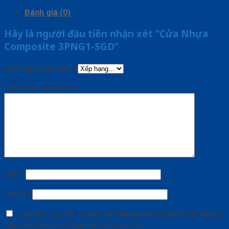
Đánh giá (0)
Hãy là người đầu tiên nhận xét “Cửa Nhựa
Composite 3PNG1-SGD”
Đánh giá của bạn
*
Nhận xét của bạn
*
Tên
*
Email
*
Lưu tên của tôi, email, và trang web trong trình duyệt
này cho lần bình luận kế tiếp của tôi.