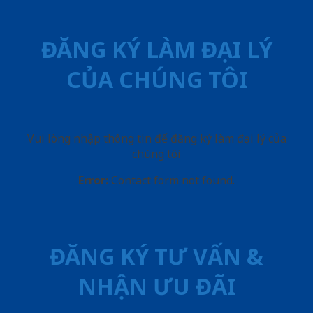
ĐĂNG KÝ LÀM ĐẠI LÝ
CỦA CHÚNG TÔI
Vui lòng nhập thông tin để đăng ký làm đại lý của
chúng tôi
Error:
Contact form not found.
ĐĂNG KÝ TƯ VẤN &
NHẬN ƯU ĐÃI