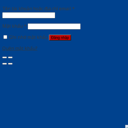
Tên tài khoản hoặc địa chỉ email
*
Mật khẩu
*
Ghi nhớ mật khẩu
Đăng nhập
Quên mật khẩu?