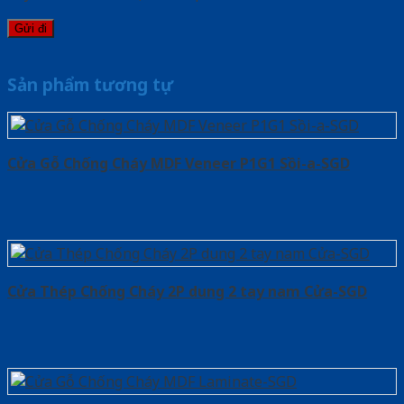
Sản phẩm tương tự
Cửa Gỗ Chống Cháy MDF Veneer P1G1 Sồi-a-SGD
Cửa Thép Chống Cháy 2P dung 2 tay nam Cửa-SGD