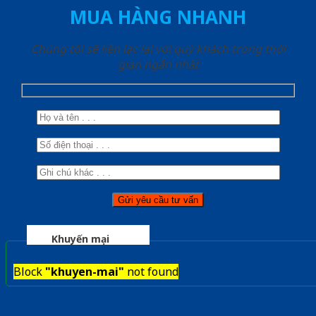
MUA HÀNG NHANH
Chúng tôi sẽ liên lạc lại với quý khách trong thời
gian ngắn nhất
Khuyến mại
Block
"khuyen-mai"
not found