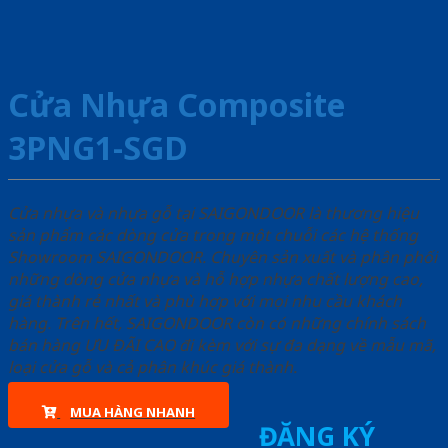
Cửa Nhựa Composite
3PNG1-SGD
Cửa nhựa và nhựa gỗ tại SAIGONDOOR là thương hiệu
sản phẩm các dòng cửa trong một chuỗi các hệ thống
Showroom SAIGONDOOR. Chuyên sản xuất và phân phối
những dòng cửa nhựa và hỗ hợp nhựa chất lượng cao,
giá thành rẻ nhất và phù hợp với mọi nhu cầu khách
hàng. Trên hết, SAIGONDOOR còn có những chính sách
bán hàng ƯU ĐÃI CAO đi kèm với sự đa dạng về mẫu mã,
loại cửa gỗ và cả phân khúc giá thành.
MUA HÀNG NHANH
ĐĂNG KÝ