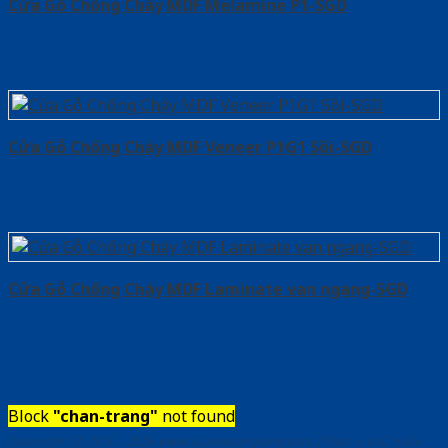
Cửa Gỗ Chống Cháy MDF Melamine P1-SGD
Cửa Gỗ Chống Cháy MDF Veneer P1G1 Sồi-SGD
Cửa Gỗ Chống Cháy MDF Laminate van ngang-SGD
Block
"chan-trang"
not found
Copyright ⓒ 2010 – 2026 www.cuadepangiang.com | Đơn vị chủ quản