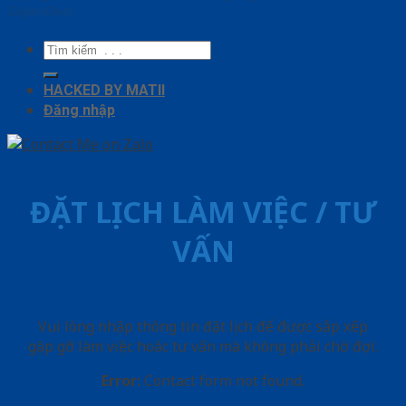
SaigonDoor
Tìm
kiếm:
HACKED BY MATII
Đăng nhập
ĐẶT LỊCH LÀM VIỆC / TƯ
VẤN
Vui lòng nhập thông tin đặt lịch để được sắp xếp
gặp gỡ làm việc hoăc tư vấn mà không phải chờ đợi.
Error:
Contact form not found.