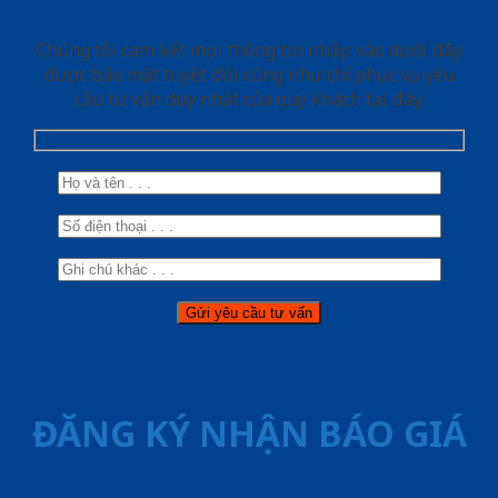
Chúng tôi cam kết mọi thông tin nhập vào dưới đây
được bảo mật tuyệt đối cũng như chỉ phục vụ yêu
cầu tư vấn duy nhất của quý khách tại đây.
ĐĂNG KÝ NHẬN BÁO GIÁ