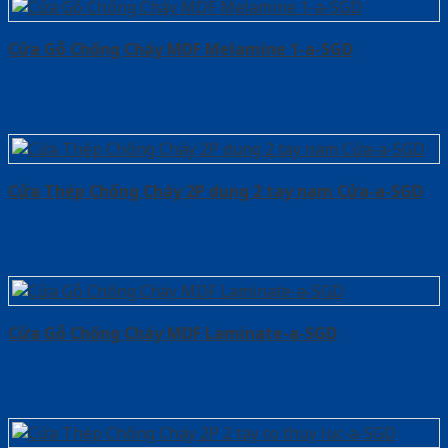
Cửa Gỗ Chống Cháy MDF Melamine 1-a-SGD
Cửa Thép Chống Cháy 2P dung 2 tay nam Cửa-a-SGD
Cửa Gỗ Chống Cháy MDF Laminate-a-SGD