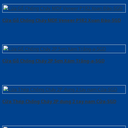
Cửa Gỗ Chống Cháy MDF Veneer P1R2 Xoan Đào-SGD
Cửa Gỗ Chống Cháy 2P Sơn Xám Trắng-a-SGD
Cửa Thép Chống Cháy 2P dung 2 tay nam Cửa-SGD