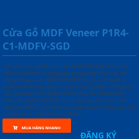
Cửa Gỗ MDF Veneer P1R4-
C1-MDFV-SGD
Cửa gỗ công nghiệp cao cấp SAIGONDOOR là thương
hiệu sản phẩm các dòng cửa trong một chuỗi các hệ
thống Showroom SAIGONDOOR. Chuyên sản xuất và
phân phối những dòng cửa gỗ công nghiệp chất lượng
cao, giá thành phù hợp với mọi nhu cầu khách hàng.
Trên hết, SAIGONDOOR còn có những chính sách bán
hàng ƯU ĐÃI CAO đi kèm với sự đa dạng về mẫu mã, loại
cửa gỗ và cả phân khúc giá thành.
MUA HÀNG NHANH
ĐĂNG KÝ