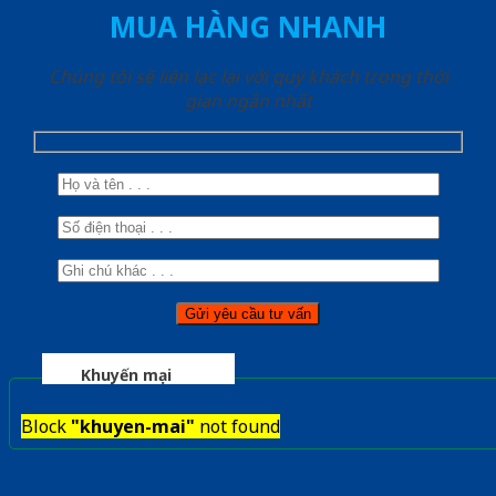
MUA HÀNG NHANH
Chúng tôi sẽ liên lạc lại với quý khách trong thời
gian ngắn nhất
Khuyến mại
Block
"khuyen-mai"
not found