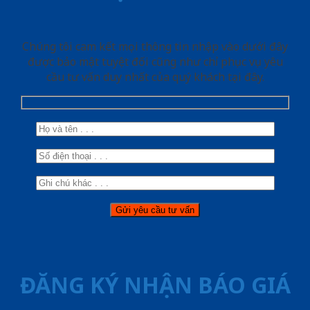
Chúng tôi cam kết mọi thông tin nhập vào dưới đây
được bảo mật tuyệt đối cũng như chỉ phục vụ yêu
cầu tư vấn duy nhất của quý khách tại đây.
ĐĂNG KÝ NHẬN BÁO GIÁ