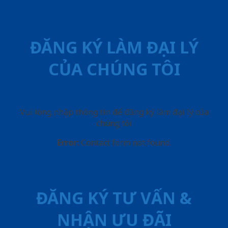
ĐĂNG KÝ LÀM ĐẠI LÝ
CỦA CHÚNG TÔI
Vui lòng nhập thông tin để đăng ký làm đại lý của
chúng tôi
Error:
Contact form not found.
ĐĂNG KÝ TƯ VẤN &
NHẬN ƯU ĐÃI