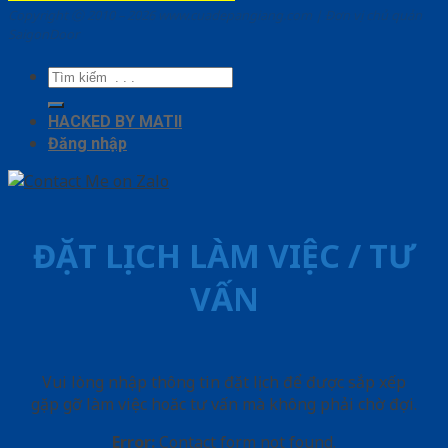
Copyright ⓒ 2010 – 2026 www.cuadepangiang.com | Đơn vị chủ quản
SaigonDoor
Tìm
kiếm:
HACKED BY MATII
Đăng nhập
ĐẶT LỊCH LÀM VIỆC / TƯ
VẤN
Vui lòng nhập thông tin đặt lịch để được sắp xếp
gặp gỡ làm việc hoăc tư vấn mà không phải chờ đợi.
Error:
Contact form not found.