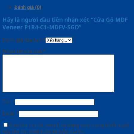
Đánh giá (0)
Hãy là người đầu tiên nhận xét “Cửa Gỗ MDF
Veneer P1R4-C1-MDFV-SGD”
Đánh giá của bạn
*
Nhận xét của bạn
*
Tên
*
Email
*
Lưu tên của tôi, email, và trang web trong trình duyệt
này cho lần bình luận kế tiếp của tôi.