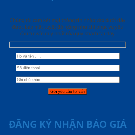
Chúng tôi cam kết mọi thông tin nhập vào dưới đây
được bảo mật tuyệt đối cũng như chỉ phục vụ yêu
cầu tư vấn duy nhất của quý khách tại đây.
ĐĂNG KÝ NHẬN BÁO GIÁ