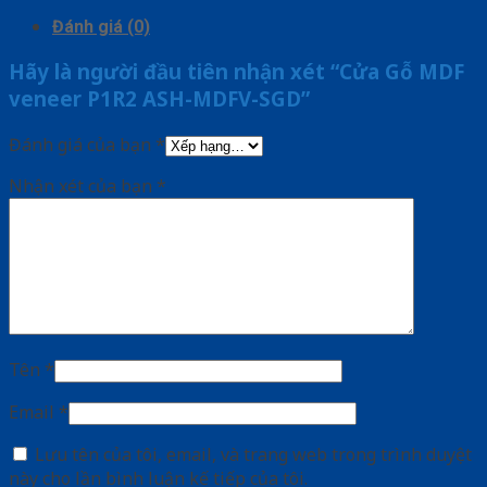
Đánh giá (0)
Hãy là người đầu tiên nhận xét “Cửa Gỗ MDF
veneer P1R2 ASH-MDFV-SGD”
Đánh giá của bạn
*
Nhận xét của bạn
*
Tên
*
Email
*
Lưu tên của tôi, email, và trang web trong trình duyệt
này cho lần bình luận kế tiếp của tôi.