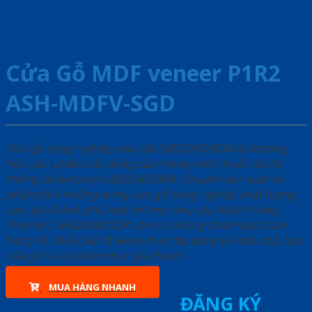
Cửa Gỗ MDF veneer P1R2
ASH-MDFV-SGD
Cửa gỗ công nghiệp cao cấp SAIGONDOOR là thương
hiệu sản phẩm các dòng cửa trong một chuỗi các hệ
thống Showroom SAIGONDOOR. Chuyên sản xuất và
phân phối những dòng cửa gỗ công nghiệp chất lượng
cao, giá thành phù hợp với mọi nhu cầu khách hàng.
Trên hết, SAIGONDOOR còn có những chính sách bán
hàng ƯU ĐÃI CAO đi kèm với sự đa dạng về mẫu mã, loại
cửa gỗ và cả phân khúc giá thành.
MUA HÀNG NHANH
ĐĂNG KÝ