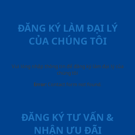
ĐĂNG KÝ LÀM ĐẠI LÝ
CỦA CHÚNG TÔI
Vui lòng nhập thông tin để đăng ký làm đại lý của
chúng tôi
Error:
Contact form not found.
ĐĂNG KÝ TƯ VẤN &
NHẬN ƯU ĐÃI