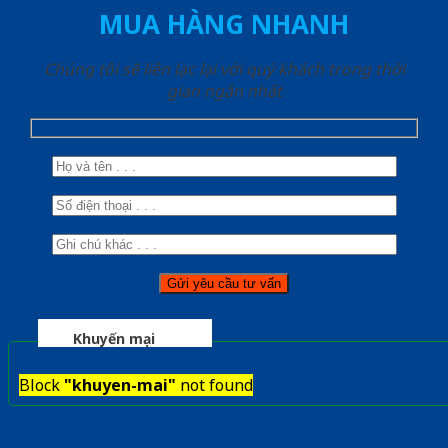
MUA HÀNG NHANH
Chúng tôi sẽ liên lạc lại với quý khách trong thời
gian ngắn nhất
Khuyến mại
Block
"khuyen-mai"
not found