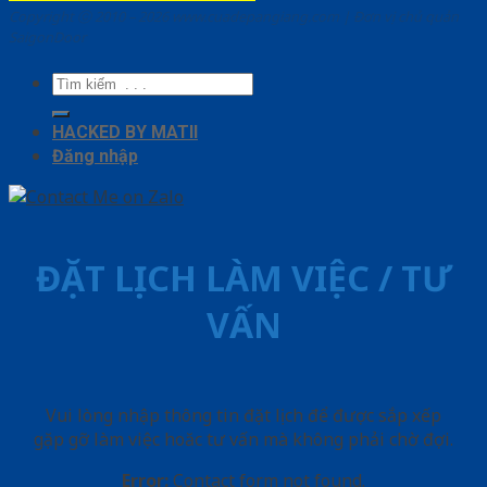
Copyright ⓒ 2010 – 2026 www.cuadepangiang.com | Đơn vị chủ quản
SaigonDoor
Tìm
kiếm:
HACKED BY MATII
Đăng nhập
ĐẶT LỊCH LÀM VIỆC / TƯ
VẤN
Vui lòng nhập thông tin đặt lịch để được sắp xếp
gặp gỡ làm việc hoăc tư vấn mà không phải chờ đợi.
Error:
Contact form not found.