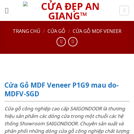
Skip
to
content
TRANG CHỦ
/
CỬA GỖ
/
CỬA GỖ MDF VENEER
Cửa Gỗ MDF Veneer P1G9 mau do-
MDFV-SGD
Cửa gỗ công nghiệp cao cấp SAIGONDOOR là thương
hiệu sản phẩm các dòng cửa trong một chuỗi các hệ
thống Showroom SAIGONDOOR. Chuyên sản xuất và
phân phối những dòng cửa gỗ công nghiệp chất lượng