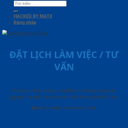
Tìm
kiếm:
HACKED BY MATII
Đăng nhập
ĐẶT LỊCH LÀM VIỆC / TƯ
VẤN
Vui lòng nhập thông tin đặt lịch để được sắp xếp
gặp gỡ làm việc hoăc tư vấn mà không phải chờ đợi.
Error:
Contact form not found.