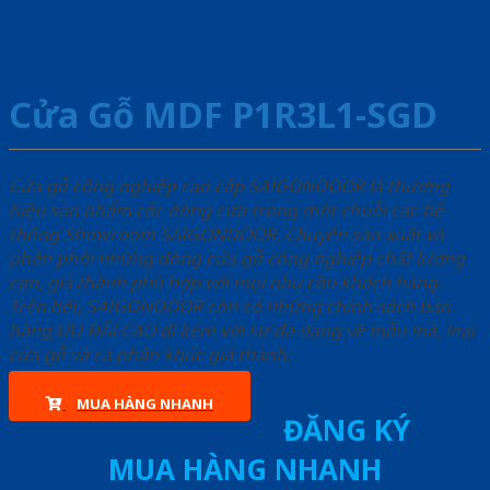
Cửa Gỗ MDF P1R3L1-SGD
Cửa gỗ công nghiệp cao cấp SAIGONDOOR là thương
hiệu sản phẩm các dòng cửa trong một chuỗi các hệ
thống Showroom SAIGONDOOR. Chuyên sản xuất và
phân phối những dòng cửa gỗ công nghiệp chất lượng
cao, giá thành phù hợp với mọi nhu cầu khách hàng.
Trên hết, SAIGONDOOR còn có những chính sách bán
hàng ƯU ĐÃI CAO đi kèm với sự đa dạng về mẫu mã, loại
cửa gỗ và cả phân khúc giá thành.
MUA HÀNG NHANH
ĐĂNG KÝ
MUA HÀNG NHANH