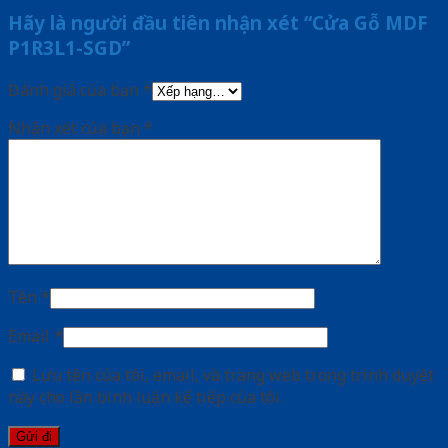
Hãy là người đầu tiên nhận xét “Cửa Gỗ MDF
P1R3L1-SGD”
Đánh giá của bạn
*
Nhận xét của bạn
*
Tên
*
Email
*
Lưu tên của tôi, email, và trang web trong trình duyệt
này cho lần bình luận kế tiếp của tôi.