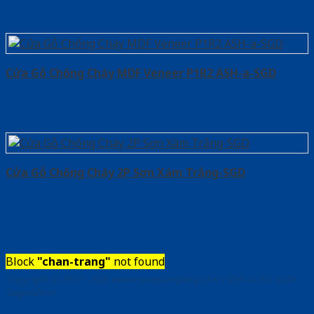
Cửa Gỗ Chống Cháy MDF Veneer P1R2 ASH-a-SGD
Cửa Gỗ Chống Cháy 2P Sơn Xám Trắng-SGD
Block
"chan-trang"
not found
Copyright ⓒ 2010 – 2026 www.cuadepangiang.com | Đơn vị chủ quản
SaigonDoor