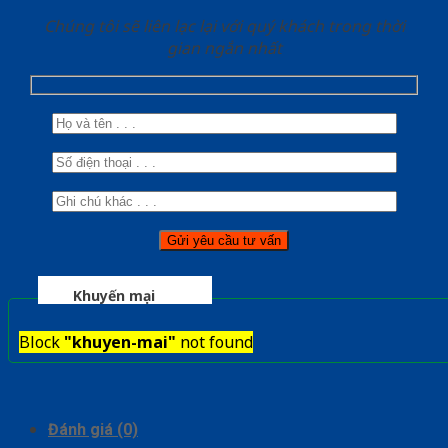
Chúng tôi sẽ liên lạc lại với quý khách trong thời
gian ngắn nhất
Khuyến mại
Block
"khuyen-mai"
not found
Đánh giá (0)