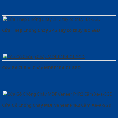
Cửa Thép Chống Cháy 2P 2 tay co thuy luc-SGD
Cửa Gỗ Chống Cháy MDF P1R4-C1-SGD
Cửa Gỗ Chống Cháy MDF Veneer P1R2 Căm Xe-a-SGD