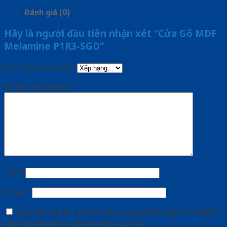
Đánh giá (0)
Hãy là người đầu tiên nhận xét “Cửa Gỗ MDF
Melamine P1R3-SGD”
Đánh giá của bạn
*
Nhận xét của bạn
*
Tên
*
Email
*
Lưu tên của tôi, email, và trang web trong trình duyệt
này cho lần bình luận kế tiếp của tôi.