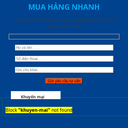
MUA HÀNG NHANH
Chúng tôi sẽ liên lạc lại với quý khách trong thời
gian ngắn nhất
Khuyến mại
Block
"khuyen-mai"
not found