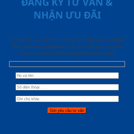
ĐĂNG KÝ TƯ VẤN &
NHẬN ƯU ĐÃI
Chúng tôi cam kết mọi thông tin nhập vào dưới đây
được bảo mật tuyệt đối cũng như chỉ phục vụ yêu
cầu tư vấn duy nhất của quý khách tại đây.