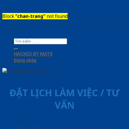
Block
"chan-trang"
not found
Copyright ⓒ 2010 – 2026 www.cuadepangiang.com | Đơn vị chủ quản
SaigonDoor
Tìm
kiếm:
HACKED BY MATII
Đăng nhập
ĐẶT LỊCH LÀM VIỆC / TƯ
VẤN