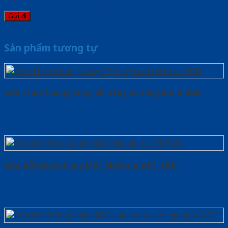
Sản phẩm tương tự
Cửa Thép Chống Cháy 2P 2 tay co thuy luc-a-SGD
Cửa Gỗ Chống Cháy MDF Melamine P1-SGD