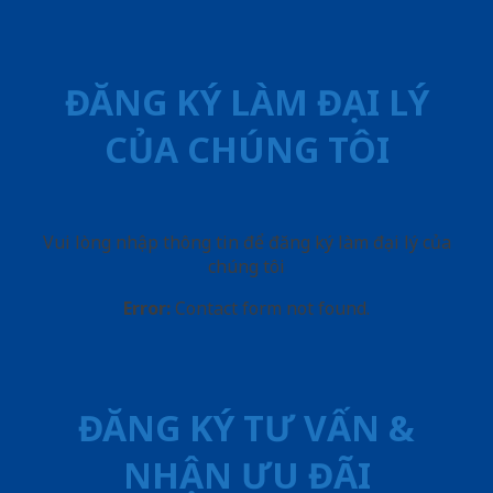
ĐĂNG KÝ LÀM ĐẠI LÝ
CỦA CHÚNG TÔI
Vui lòng nhập thông tin để đăng ký làm đại lý của
chúng tôi
Error:
Contact form not found.
ĐĂNG KÝ TƯ VẤN &
NHẬN ƯU ĐÃI