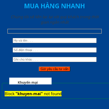
MUA HÀNG NHANH
Chúng tôi sẽ liên lạc lại với quý khách trong thời
gian ngắn nhất
Khuyến mại
Block
"khuyen-mai"
not found