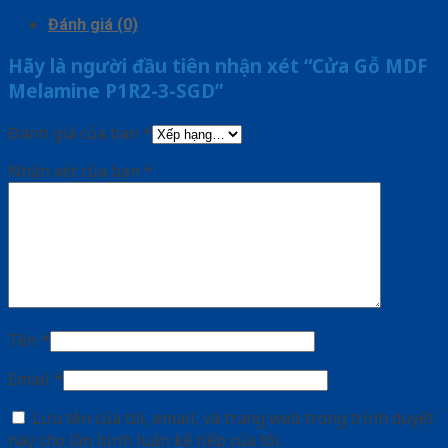
Đánh giá (0)
Hãy là người đầu tiên nhận xét “Cửa Gỗ MDF
Melamine P1R2-3-SGD”
Đánh giá của bạn
*
Nhận xét của bạn
*
Tên
*
Email
*
Lưu tên của tôi, email, và trang web trong trình duyệt
này cho lần bình luận kế tiếp của tôi.