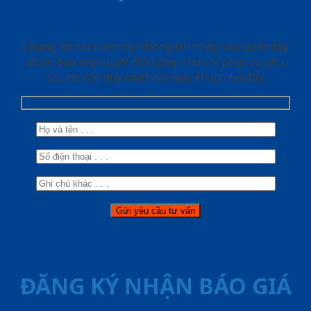
Chúng tôi cam kết mọi thông tin nhập vào dưới đây
được bảo mật tuyệt đối cũng như chỉ phục vụ yêu
cầu tư vấn duy nhất của quý khách tại đây.
ĐĂNG KÝ NHẬN BÁO GIÁ