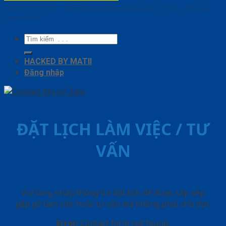
Copyright ⓒ 2010 – 2026 www.cuadepangiang.com | Đơn vị chủ quản
SaigonDoor
Tìm
kiếm:
HACKED BY MATII
Đăng nhập
ĐẶT LỊCH LÀM VIỆC / TƯ
VẤN
Vui lòng nhập thông tin đặt lịch để được sắp xếp
gặp gỡ làm việc hoăc tư vấn mà không phải chờ đợi.
Error:
Contact form not found.