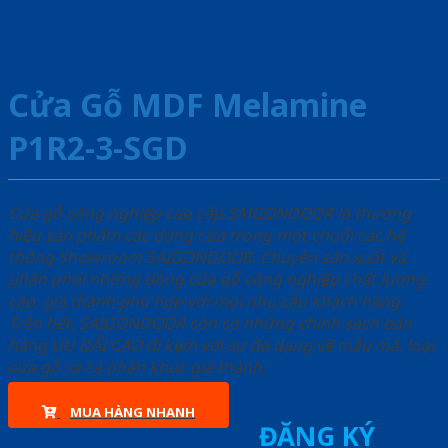
Cửa Gỗ MDF Melamine
P1R2-3-SGD
Cửa gỗ công nghiệp cao cấp SAIGONDOOR là thương
hiệu sản phẩm các dòng cửa trong một chuỗi các hệ
thống Showroom SAIGONDOOR. Chuyên sản xuất và
phân phối những dòng cửa gỗ công nghiệp chất lượng
cao, giá thành phù hợp với mọi nhu cầu khách hàng.
Trên hết, SAIGONDOOR còn có những chính sách bán
hàng ƯU ĐÃI CAO đi kèm với sự đa dạng về mẫu mã, loại
cửa gỗ và cả phân khúc giá thành.
MUA HÀNG NHANH
ĐĂNG KÝ