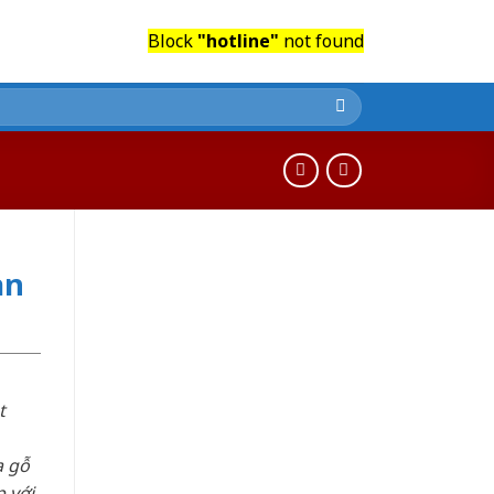
Block
"hotline"
not found
an
t
a gỗ
 với