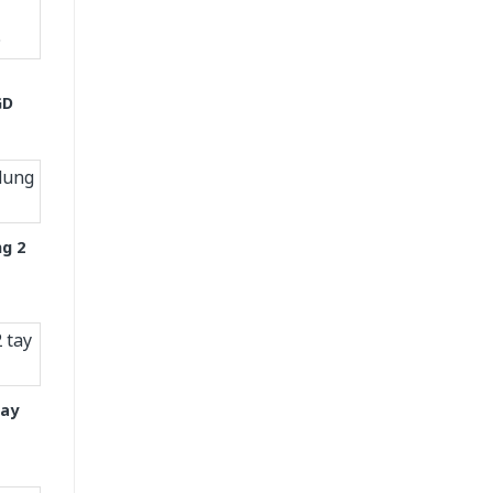
GD
g 2
tay