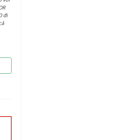
OR
 đi
cả