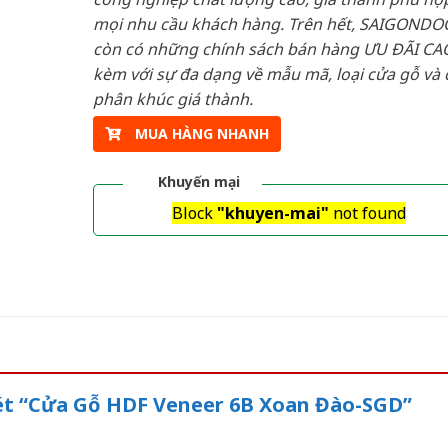
mọi nhu cầu khách hàng. Trên hết, SAIGONDO
còn có những chính sách bán hàng ƯU ĐÃI CAO
kèm với sự đa dạng về mẫu mã, loại cửa gỗ và 
phân khúc giá thành.
MUA HÀNG NHANH
Khuyến mại
Block
"khuyen-mai"
not found
xét “Cửa Gỗ HDF Veneer 6B Xoan Đào-SGD”