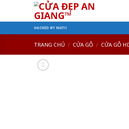
Skip
to
content
HACKED BY MATII
TRANG CHỦ
/
CỬA GỖ
/
CỬA GỖ H