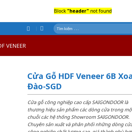
Block
"header"
not found
Tìm
kiếm:
DF VENEER
Cửa Gỗ HDF Veneer 6B Xo
Đào-SGD
Cửa gỗ công nghiệp cao cấp SAIGONDOOR là
thương hiệu sản phẩm các dòng cửa trong mộ
chuỗi các hệ thống Showroom SAIGONDOOR.
Chuyên sản xuất và phân phối những dòng cử
công nghiệp chất lượng cao, giá thành phù hợp