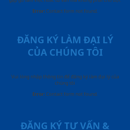
gặp gỡ làm việc hoăc tư vấn mà không phải chờ đợi.
Error:
Contact form not found.
ĐĂNG KÝ LÀM ĐẠI LÝ
CỦA CHÚNG TÔI
Vui lòng nhập thông tin để đăng ký làm đại lý của
chúng tôi
Error:
Contact form not found.
ĐĂNG KÝ TƯ VẤN &