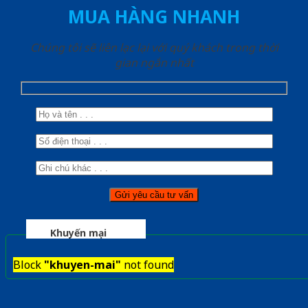
MUA HÀNG NHANH
Chúng tôi sẽ liên lạc lại với quý khách trong thời
gian ngắn nhất
Khuyến mại
Block
"khuyen-mai"
not found