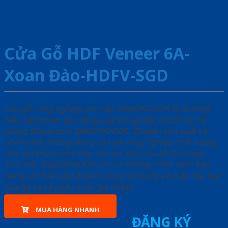
Cửa Gỗ HDF Veneer 6A-
Xoan Đào-HDFV-SGD
Cửa gỗ công nghiệp cao cấp SAIGONDOOR là thương
hiệu sản phẩm các dòng cửa trong một chuỗi các hệ
thống Showroom SAIGONDOOR. Chuyên sản xuất và
phân phối những dòng cửa gỗ công nghiệp chất lượng
cao, giá thành phù hợp với mọi nhu cầu khách hàng.
Trên hết, SAIGONDOOR còn có những chính sách bán
hàng ƯU ĐÃI CAO đi kèm với sự đa dạng về mẫu mã, loại
cửa gỗ và cả phân khúc giá thành.
MUA HÀNG NHANH
ĐĂNG KÝ