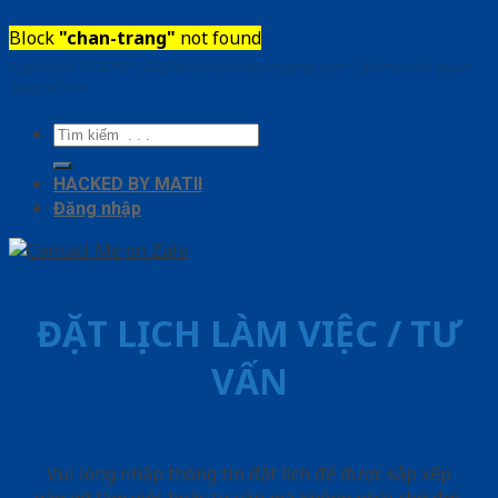
Block
"chan-trang"
not found
Copyright ⓒ 2010 – 2026 www.cuadepangiang.com | Đơn vị chủ quản
SaigonDoor
Tìm
kiếm:
HACKED BY MATII
Đăng nhập
ĐẶT LỊCH LÀM VIỆC / TƯ
VẤN
Vui lòng nhập thông tin đặt lịch để được sắp xếp