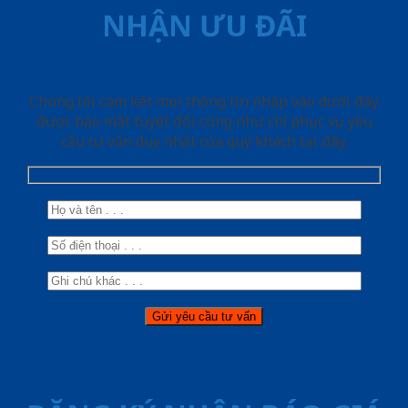
NHẬN ƯU ĐÃI
Chúng tôi cam kết mọi thông tin nhập vào dưới đây
được bảo mật tuyệt đối cũng như chỉ phục vụ yêu
cầu tư vấn duy nhất của quý khách tại đây.