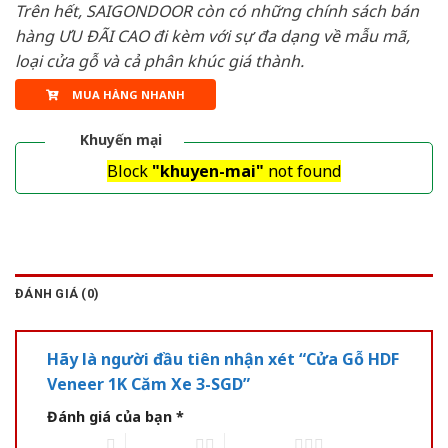
Trên hết, SAIGONDOOR còn có những chính sách bán
hàng ƯU ĐÃI CAO đi kèm với sự đa dạng về mẫu mã,
loại cửa gỗ và cả phân khúc giá thành.
MUA HÀNG NHANH
Khuyến mại
Block
"khuyen-mai"
not found
ĐÁNH GIÁ (0)
Hãy là người đầu tiên nhận xét “Cửa Gỗ HDF
Veneer 1K Căm Xe 3-SGD”
Đánh giá của bạn
*
1 of 5 stars
2 of 5 stars
3 of 5 stars