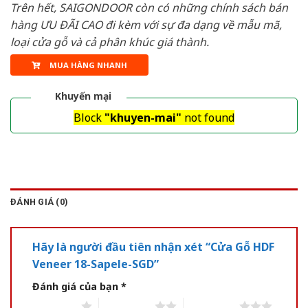
Trên hết, SAIGONDOOR còn có những chính sách bán
hàng ƯU ĐÃI CAO đi kèm với sự đa dạng về mẫu mã,
loại cửa gỗ và cả phân khúc giá thành.
MUA HÀNG NHANH
Khuyến mại
Block
"khuyen-mai"
not found
ĐÁNH GIÁ (0)
Hãy là người đầu tiên nhận xét “Cửa Gỗ HDF
Veneer 18-Sapele-SGD”
Đánh giá của bạn
*
1 of 5 stars
2 of 5 stars
3 of 5 stars