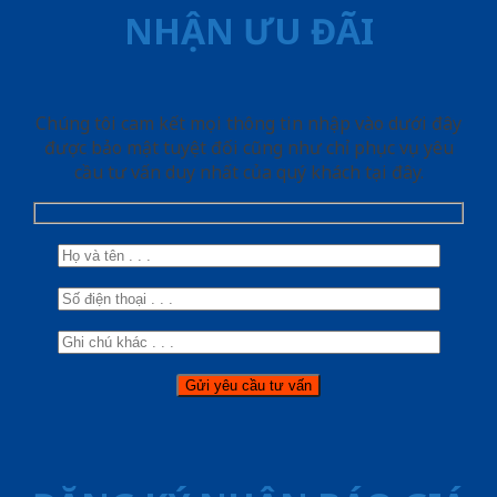
NHẬN ƯU ĐÃI
Chúng tôi cam kết mọi thông tin nhập vào dưới đây
được bảo mật tuyệt đối cũng như chỉ phục vụ yêu
cầu tư vấn duy nhất của quý khách tại đây.