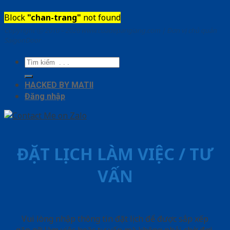
Block
"chan-trang"
not found
Copyright ⓒ 2010 – 2026 www.cuadepangiang.com | Đơn vị chủ quản
SaigonDoor
Tìm
kiếm:
HACKED BY MATII
Đăng nhập
ĐẶT LỊCH LÀM VIỆC / TƯ
VẤN
Vui lòng nhập thông tin đặt lịch để được sắp xếp