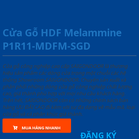
Cửa Gỗ HDF Melammine
P1R11-MDFM-SGD
Cửa gỗ công nghiệp cao cấp SAIGONDOOR là thương
hiệu sản phẩm các dòng cửa trong một chuỗi các hệ
thống Showroom SAIGONDOOR. Chuyên sản xuất và
phân phối những dòng cửa gỗ công nghiệp chất lượng
cao, giá thành phù hợp với mọi nhu cầu khách hàng.
Trên hết, SAIGONDOOR còn có những chính sách bán
hàng ƯU ĐÃI CAO đi kèm với sự đa dạng về mẫu mã, loại
cửa gỗ và cả phân khúc giá thành.
MUA HÀNG NHANH
ĐĂNG KÝ