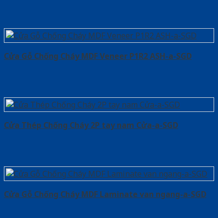
Cửa Gỗ Chống Cháy MDF Veneer P1R2 ASH-a-SGD
Cửa Thép Chống Cháy 2P tay nam Cửa-a-SGD
Cửa Gỗ Chống Cháy MDF Laminate van ngang-a-SGD