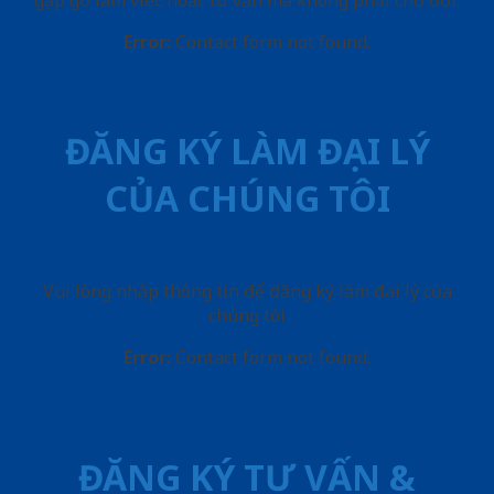
gặp gỡ làm việc hoăc tư vấn mà không phải chờ đợi.
Error:
Contact form not found.
ĐĂNG KÝ LÀM ĐẠI LÝ
CỦA CHÚNG TÔI
Vui lòng nhập thông tin để đăng ký làm đại lý của
chúng tôi
Error:
Contact form not found.
ĐĂNG KÝ TƯ VẤN &