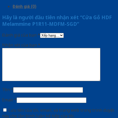
Đánh giá (0)
Hãy là người đầu tiên nhận xét “Cửa Gỗ HDF
Melammine P1R11-MDFM-SGD”
Đánh giá của bạn
*
Nhận xét của bạn
*
Tên
*
Email
*
Lưu tên của tôi, email, và trang web trong trình duyệt
này cho lần bình luận kế tiếp của tôi.