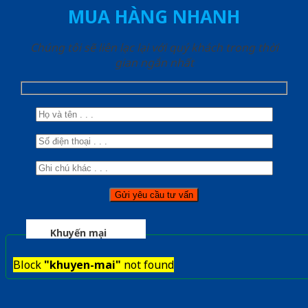
MUA HÀNG NHANH
Chúng tôi sẽ liên lạc lại với quý khách trong thời
gian ngắn nhất
Khuyến mại
Block
"khuyen-mai"
not found