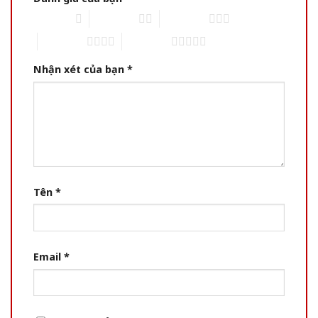
1 of 5 stars
2 of 5 stars
3 of 5 stars
4 of 5 stars
5 of 5 stars
Nhận xét của bạn
*
Tên
*
Email
*