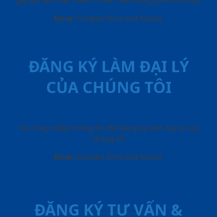
gặp gỡ làm việc hoăc tư vấn mà không phải chờ đợi.
Error:
Contact form not found.
ĐĂNG KÝ LÀM ĐẠI LÝ
CỦA CHÚNG TÔI
Vui lòng nhập thông tin để đăng ký làm đại lý của
chúng tôi
Error:
Contact form not found.
ĐĂNG KÝ TƯ VẤN &