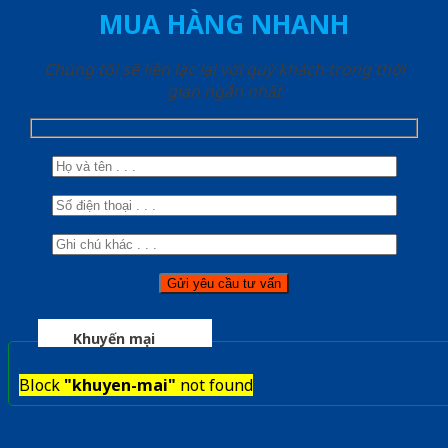
MUA HÀNG NHANH
Chúng tôi sẽ liên lạc lại với quý khách trong thời
gian ngắn nhất
Khuyến mại
Block
"khuyen-mai"
not found