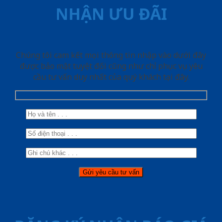
NHẬN ƯU ĐÃI
Chúng tôi cam kết mọi thông tin nhập vào dưới đây
được bảo mật tuyệt đối cũng như chỉ phục vụ yêu
cầu tư vấn duy nhất của quý khách tại đây.