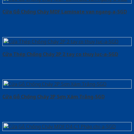
Cửa Gỗ Chống Cháy MDF Laminate van ngang-a-SGD
Cửa Thép Chống Cháy 2P 2 tay co thuy luc-a-SGD
Cửa Gỗ Chống Cháy 2P Sơn Xám Trắng-SGD