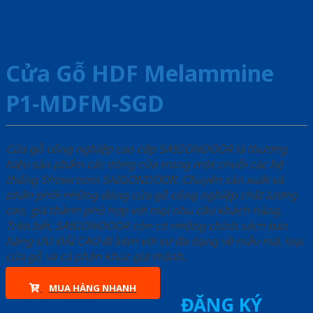
Cửa Gỗ HDF Melammine
P1-MDFM-SGD
Cửa gỗ công nghiệp cao cấp SAIGONDOOR là thương
hiệu sản phẩm các dòng cửa trong một chuỗi các hệ
thống Showroom SAIGONDOOR. Chuyên sản xuất và
phân phối những dòng cửa gỗ công nghiệp chất lượng
cao, giá thành phù hợp với mọi nhu cầu khách hàng.
Trên hết, SAIGONDOOR còn có những chính sách bán
hàng ƯU ĐÃI CAO đi kèm với sự đa dạng về mẫu mã, loại
cửa gỗ và cả phân khúc giá thành.
MUA HÀNG NHANH
ĐĂNG KÝ