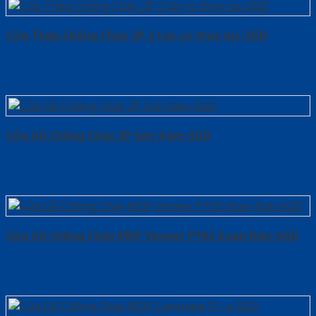
Cửa Thép Chống Cháy 2P 2 tay co thuy luc-SGD
Cửa Gỗ Chống Cháy 2P Sơn Xám-SGD
Cửa Gỗ Chống Cháy MDF Veneer P1R2 Xoan Đào-SGD