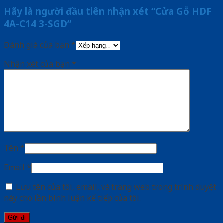
Hãy là người đầu tiên nhận xét “Cửa Gỗ HDF
4A-C14 3-SGD”
Đánh giá của bạn
*
Nhận xét của bạn
*
Tên
*
Email
*
Lưu tên của tôi, email, và trang web trong trình duyệt
này cho lần bình luận kế tiếp của tôi.