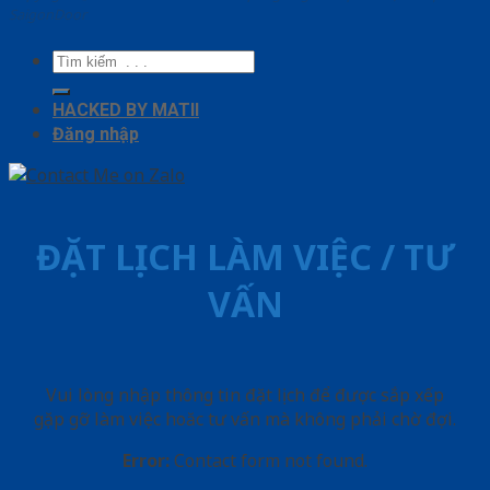
SaigonDoor
Tìm
kiếm:
HACKED BY MATII
Đăng nhập
ĐẶT LỊCH LÀM VIỆC / TƯ
VẤN
Vui lòng nhập thông tin đặt lịch để được sắp xếp
gặp gỡ làm việc hoăc tư vấn mà không phải chờ đợi.
Error:
Contact form not found.