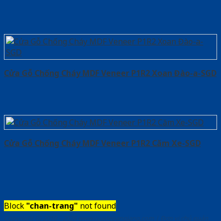
Cửa Gỗ Chống Cháy MDF Veneer P1R2 Xoan Đào-a-SGD
Cửa Gỗ Chống Cháy MDF Veneer P1R2 Căm Xe-SGD
Block
"chan-trang"
not found
Copyright ⓒ 2010 – 2026 www.cuadepangiang.com | Đơn vị chủ quản