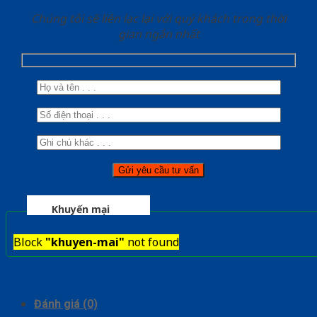
Chúng tôi sẽ liên lạc lại với quý khách trong thời
gian ngắn nhất
Khuyến mại
Block
"khuyen-mai"
not found
Đánh giá (0)