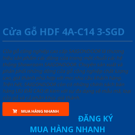
Cửa Gỗ HDF 4A-C14 3-SGD
Cửa gỗ công nghiệp cao cấp SAIGONDOOR là thương
hiệu sản phẩm các dòng cửa trong một chuỗi các hệ
thống Showroom SAIGONDOOR. Chuyên sản xuất và
phân phối những dòng cửa gỗ công nghiệp chất lượng
cao, giá thành phù hợp với mọi nhu cầu khách hàng.
Trên hết, SAIGONDOOR còn có những chính sách bán
hàng ƯU ĐÃI CAO đi kèm với sự đa dạng về mẫu mã, loại
cửa gỗ và cả phân khúc giá thành.
MUA HÀNG NHANH
ĐĂNG KÝ
MUA HÀNG NHANH