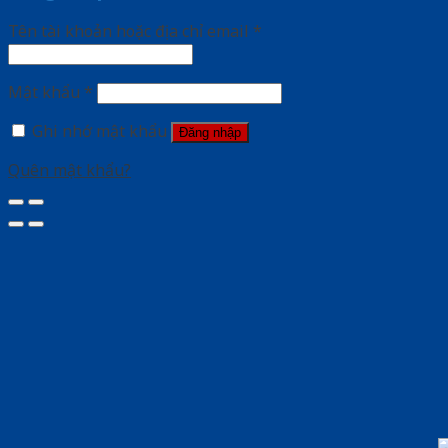
Tên tài khoản hoặc địa chỉ email
*
Mật khẩu
*
Ghi nhớ mật khẩu
Đăng nhập
Quên mật khẩu?