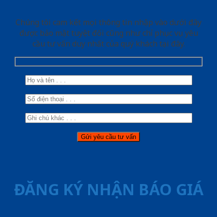
Chúng tôi cam kết mọi thông tin nhập vào dưới đây
được bảo mật tuyệt đối cũng như chỉ phục vụ yêu
cầu tư vấn duy nhất của quý khách tại đây.
ĐĂNG KÝ NHẬN BÁO GIÁ