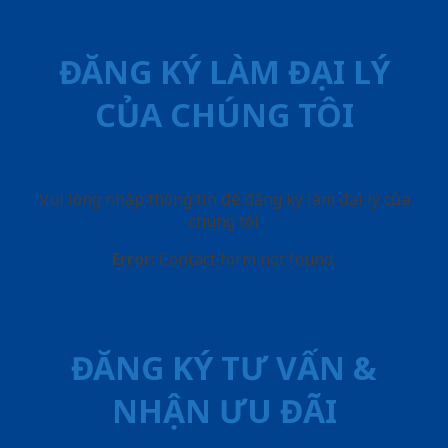
ĐĂNG KÝ LÀM ĐẠI LÝ
CỦA CHÚNG TÔI
Vui lòng nhập thông tin để đăng ký làm đại lý của
chúng tôi
Error:
Contact form not found.
ĐĂNG KÝ TƯ VẤN &
NHẬN ƯU ĐÃI