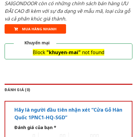
SAIGONDOOR còn có những chính sách bán hàng ƯU
ĐÃI CAO đi kèm với sự đa dạng về mẫu mã, loại cửa gỗ
và cả phân khúc giá thành.
MUA HÀNG NHANH
Khuyến mại
Block
"khuyen-mai"
not found
ĐÁNH GIÁ (0)
Hãy là người đầu tiên nhận xét “Cửa Gỗ Hàn
Quốc 1PNC1-HQ-SGD”
Đánh giá của bạn
*
1 of 5 stars
2 of 5 stars
3 of 5 stars