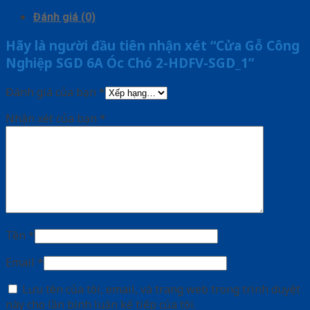
Đánh giá (0)
Hãy là người đầu tiên nhận xét “Cửa Gỗ Công
Nghiệp SGD 6A Óc Chó 2-HDFV-SGD_1”
Đánh giá của bạn
*
Nhận xét của bạn
*
Tên
*
Email
*
Lưu tên của tôi, email, và trang web trong trình duyệt
này cho lần bình luận kế tiếp của tôi.