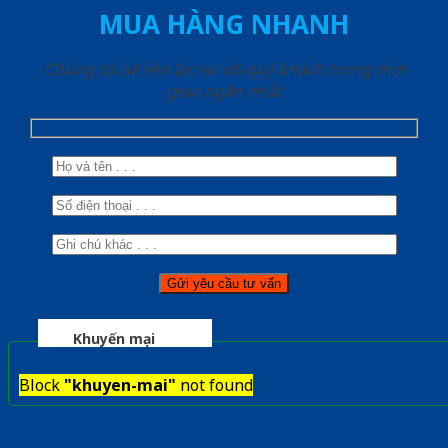
MUA HÀNG NHANH
Chúng tôi sẽ liên lạc lại với quý khách trong thời
gian ngắn nhất
Khuyến mại
Block
"khuyen-mai"
not found