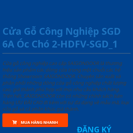
Cửa Gỗ Công Nghiệp SGD
6A Óc Chó 2-HDFV-SGD_1
Cửa gỗ công nghiệp cao cấp SAIGONDOOR là thương
hiệu sản phẩm các dòng cửa trong một chuỗi các hệ
thống Showroom SAIGONDOOR. Chuyên sản xuất và
phân phối những dòng cửa gỗ công nghiệp chất lượng
cao, giá thành phù hợp với mọi nhu cầu khách hàng.
Trên hết, SAIGONDOOR còn có những chính sách bán
hàng ƯU ĐÃI CAO đi kèm với sự đa dạng về mẫu mã, loại
cửa gỗ và cả phân khúc giá thành.
MUA HÀNG NHANH
ĐĂNG KÝ