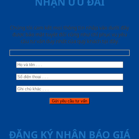
NHẬN ƯU ĐÃI
Chúng tôi cam kết mọi thông tin nhập vào dưới đây
được bảo mật tuyệt đối cũng như chỉ phục vụ yêu
cầu tư vấn duy nhất của quý khách tại đây.
ĐĂNG KÝ NHẬN BÁO GIÁ