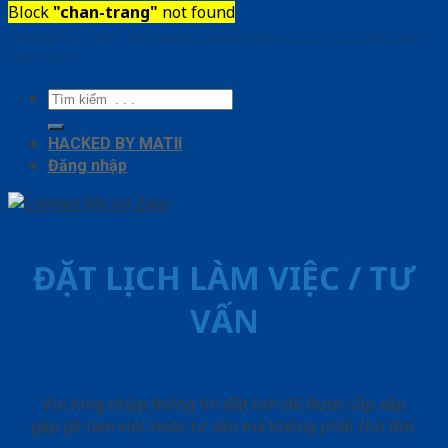
Block
"chan-trang"
not found
Copyright ⓒ 2010 – 2026 www.cuadepangiang.com | Đơn vị chủ quản
SaigonDoor
Tìm
kiếm:
HACKED BY MATII
Đăng nhập
ĐẶT LỊCH LÀM VIỆC / TƯ
VẤN
Vui lòng nhập thông tin đặt lịch để được sắp xếp
gặp gỡ làm việc hoăc tư vấn mà không phải chờ đợi.