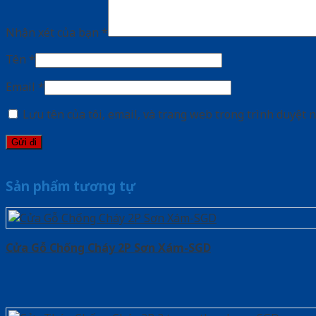
Nhận xét của bạn
*
Tên
*
Email
*
Lưu tên của tôi, email, và trang web trong trình duyệt n
Sản phẩm tương tự
Cửa Gỗ Chống Cháy 2P Sơn Xám-SGD