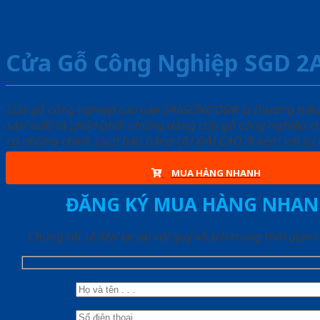
Cửa Gỗ Công Nghiệp SGD 2
Cửa gỗ công nghiệp cao cấp SAIGONDOOR là thương hiệ
sản xuất và phân phối những dòng cửa gỗ công nghiệp ch
có những chính sách bán hàng ƯU ĐÃI CAO đi kèm với sự đ
MUA HÀNG NHANH
ĐĂNG KÝ MUA HÀNG NHAN
Chúng tôi sẽ liên lạc lại với quý khách trong thời gian