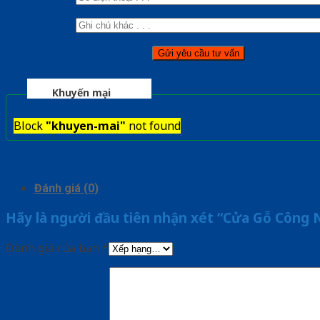
Khuyến mại
Block
"khuyen-mai"
not found
Đánh giá (0)
Hãy là người đầu tiên nhận xét “Cửa Gỗ Công
Đánh giá của bạn
*