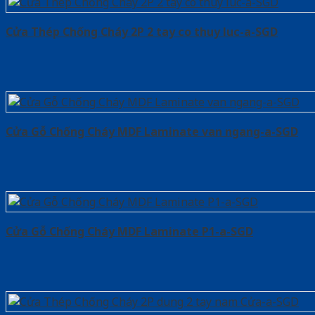
Cửa Thép Chống Cháy 2P 2 tay co thuy luc-a-SGD
Cửa Gỗ Chống Cháy MDF Laminate van ngang-a-SGD
Cửa Gỗ Chống Cháy MDF Laminate P1-a-SGD