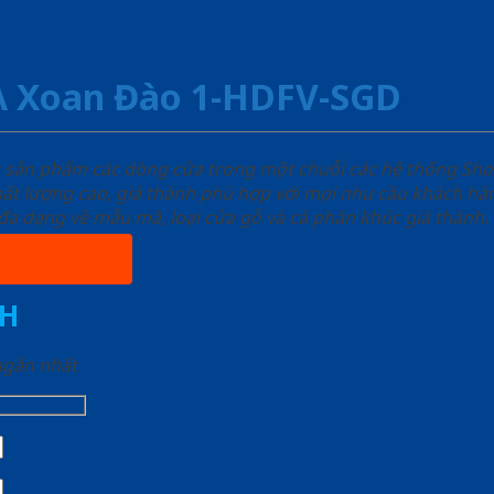
A Xoan Đào 1-HDFV-SGD
u sản phẩm các dòng cửa trong một chuỗi các hệ thống 
ất lượng cao, giá thành phù hợp với mọi nhu cầu khách h
a dạng về mẫu mã, loại cửa gỗ và cả phân khúc giá thành.
H
 ngắn nhất