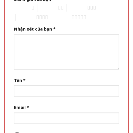
1 of 5 stars
2 of 5 stars
3 of 5 stars
4 of 5 stars
5 of 5 stars
Nhận xét của bạn
*
Tên
*
Email
*