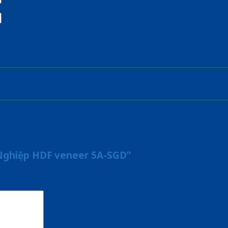
 Nghiệp HDF veneer 5A-SGD”