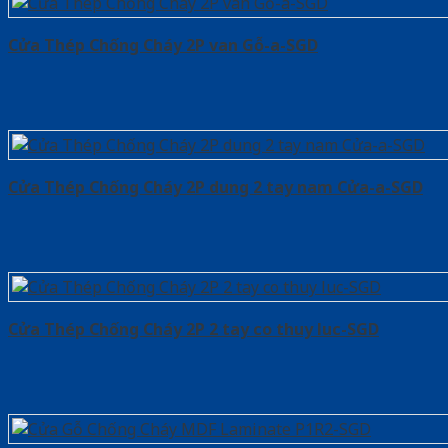
Cửa Thép Chống Cháy 2P van Gỗ-a-SGD
Cửa Thép Chống Cháy 2P dung 2 tay nam Cửa-a-SGD
Cửa Thép Chống Cháy 2P 2 tay co thuy luc-SGD