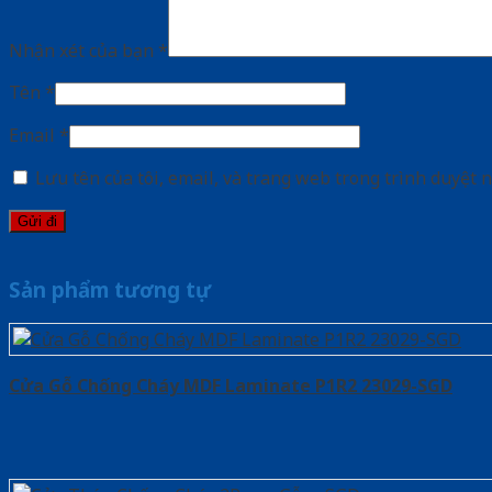
Nhận xét của bạn
*
Tên
*
Email
*
Lưu tên của tôi, email, và trang web trong trình duyệt n
Sản phẩm tương tự
Cửa Gỗ Chống Cháy MDF Laminate P1R2 23029-SGD