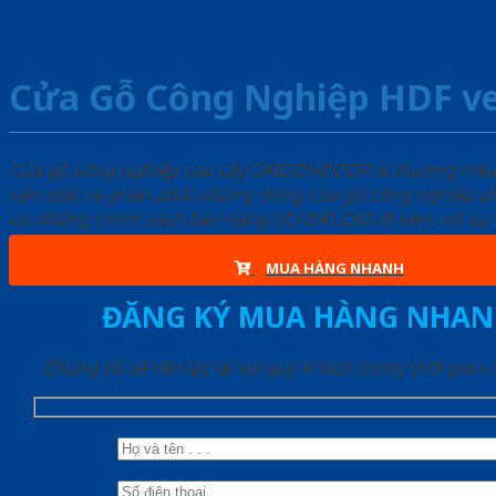
Cửa Gỗ Công Nghiệp HDF v
Cửa gỗ công nghiệp cao cấp SAIGONDOOR là thương hiệ
sản xuất và phân phối những dòng cửa gỗ công nghiệp ch
có những chính sách bán hàng ƯU ĐÃI CAO đi kèm với sự đ
MUA HÀNG NHANH
ĐĂNG KÝ MUA HÀNG NHAN
Chúng tôi sẽ liên lạc lại với quý khách trong thời gian