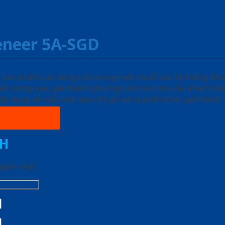
eneer 5A-SGD
u sản phẩm các dòng cửa trong một chuỗi các hệ thống 
ất lượng cao, giá thành phù hợp với mọi nhu cầu khách h
a dạng về mẫu mã, loại cửa gỗ và cả phân khúc giá thành.
H
 ngắn nhất