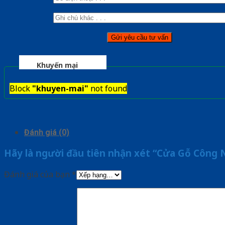
Khuyến mại
Block
"khuyen-mai"
not found
Đánh giá (0)
Hãy là người đầu tiên nhận xét “Cửa Gỗ Công
Đánh giá của bạn
*