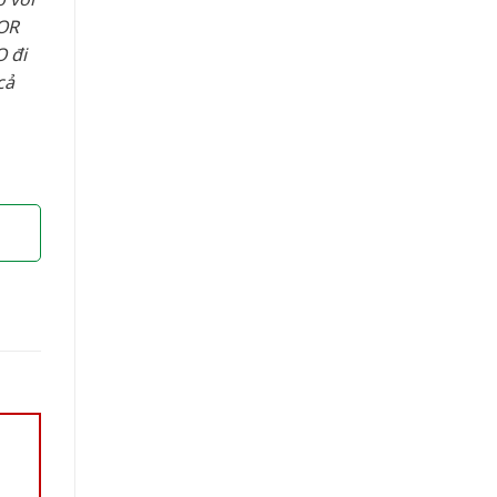
OR
 đi
cả