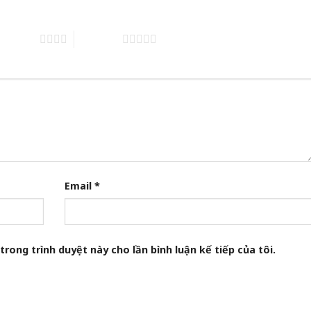
of 5 stars
5 of 5 stars
Email
*
trong trình duyệt này cho lần bình luận kế tiếp của tôi.