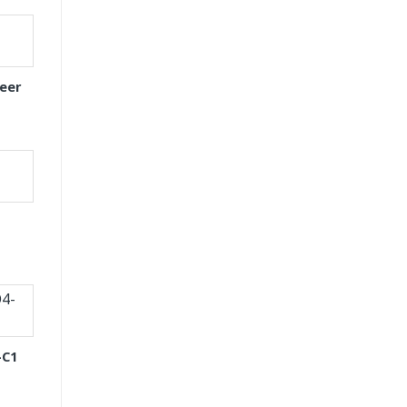
eer
-C1