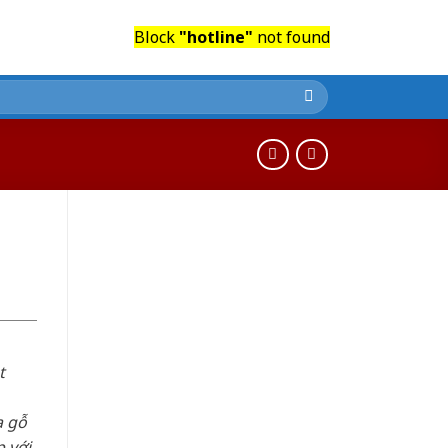
Block
"hotline"
not found
t
a gỗ
 với