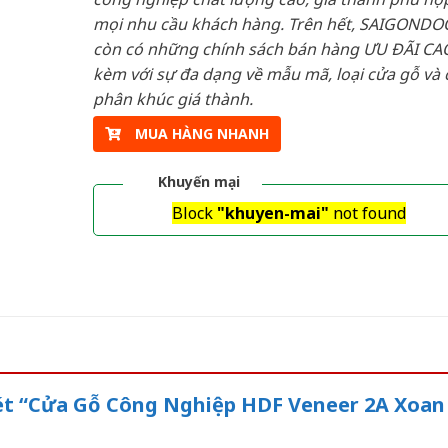
mọi nhu cầu khách hàng. Trên hết, SAIGONDO
còn có những chính sách bán hàng ƯU ĐÃI CAO
kèm với sự đa dạng về mẫu mã, loại cửa gỗ và 
phân khúc giá thành.
MUA HÀNG NHANH
Khuyến mại
Block
"khuyen-mai"
not found
xét “Cửa Gỗ Công Nghiệp HDF Veneer 2A Xoan