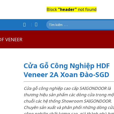
Block
"header"
not found
Tìm
kiếm:
DF VENEER
Cửa Gỗ Công Nghiệp HDF
Veneer 2A Xoan Đào-SGD
Cửa gỗ công nghiệp cao cấp SAIGONDOOR là
thương hiệu sản phẩm các dòng cửa trong mộ
chuỗi các hệ thống Showroom SAIGONDOOR.
Chuyên sản xuất và phân phối những dòng cử
công nghiệp chất lượng cao, giá thành phù hợp