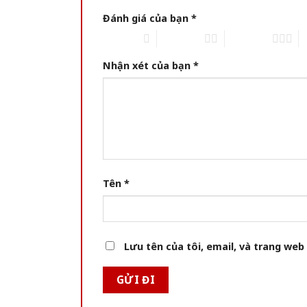
Đánh giá của bạn
*
1 of 5 stars
2 of 5 stars
3 of 5 stars
4 
Nhận xét của bạn
*
Tên
*
Lưu tên của tôi, email, và trang web 