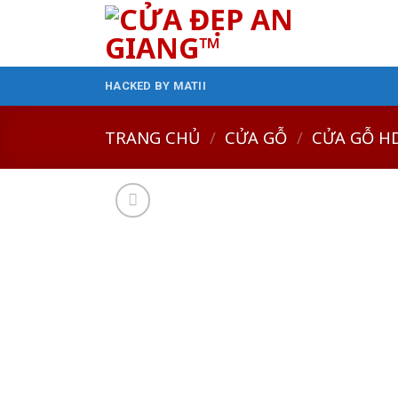
Skip
to
content
HACKED BY MATII
TRANG CHỦ
/
CỬA GỖ
/
CỬA GỖ H