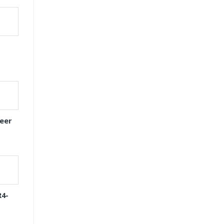
eer
R4-