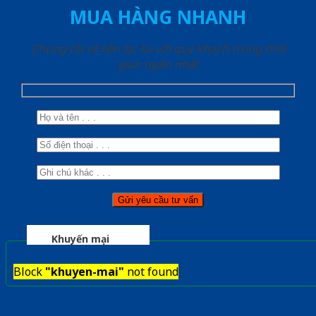
MUA HÀNG NHANH
Chúng tôi sẽ liên lạc lại với quý khách trong thời
gian ngắn nhất
Khuyến mại
Block
"khuyen-mai"
not found