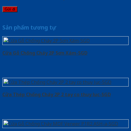
Sản phẩm tương tự
Cửa Gỗ Chống Cháy 2P Sơn Xám-SGD
Cửa Thép Chống Cháy 2P 2 tay co thuy luc-SGD