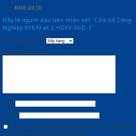
Đánh giá (0)
Hãy là người đầu tiên nhận xét “Cửa Gỗ Công
Nghiệp 018 teak 2-HDFV-SGD_1”
Đánh giá của bạn
*
Nhận xét của bạn
*
Tên
*
Email
*
Lưu tên của tôi, email, và trang web trong trình duyệt
này cho lần bình luận kế tiếp của tôi.