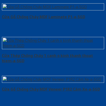
Cửa Gỗ Chống Cháy MDF Laminate P1-a-SGD
Cửa Thép Chống Cháy 1 canh o kinh thanh thoat
hiem-a-SGD
Cửa Gỗ Chống Cháy MDF Veneer P1R2 Căm Xe-a-SGD