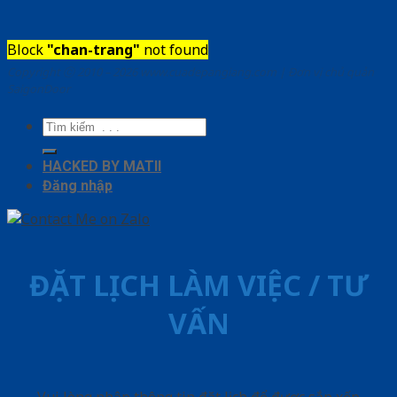
Block
"chan-trang"
not found
Copyright ⓒ 2010 – 2026 www.cuadepangiang.com | Đơn vị chủ quản
SaigonDoor
Tìm
kiếm:
HACKED BY MATII
Đăng nhập
ĐẶT LỊCH LÀM VIỆC / TƯ
VẤN