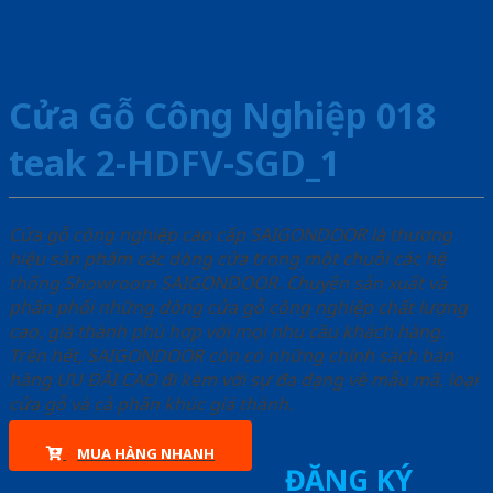
Cửa Gỗ Công Nghiệp 018
teak 2-HDFV-SGD_1
Cửa gỗ công nghiệp cao cấp SAIGONDOOR là thương
hiệu sản phẩm các dòng cửa trong một chuỗi các hệ
thống Showroom SAIGONDOOR. Chuyên sản xuất và
phân phối những dòng cửa gỗ công nghiệp chất lượng
cao, giá thành phù hợp với mọi nhu cầu khách hàng.
Trên hết, SAIGONDOOR còn có những chính sách bán
hàng ƯU ĐÃI CAO đi kèm với sự đa dạng về mẫu mã, loại
cửa gỗ và cả phân khúc giá thành.
MUA HÀNG NHANH
ĐĂNG KÝ