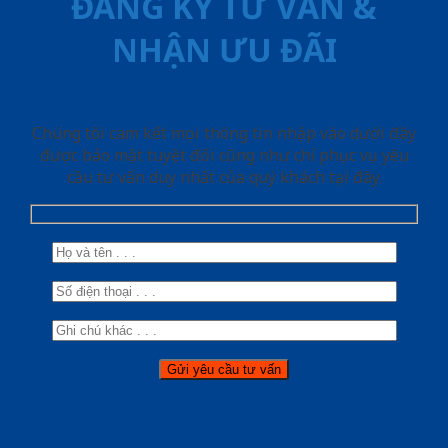
ĐĂNG KÝ TƯ VẤN &
NHẬN ƯU ĐÃI
Chúng tôi cam kết mọi thông tin nhập vào dưới đây
được bảo mật tuyệt đối cũng như chỉ phục vụ yêu
cầu tư vấn duy nhất của quý khách tại đây.