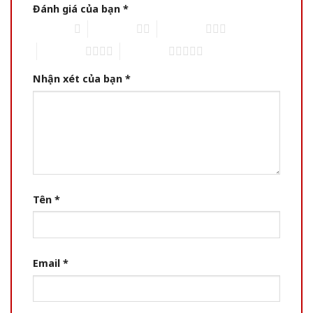
Đánh giá của bạn
*
1 of 5 stars
2 of 5 stars
3 of 5 stars
4 of 5 stars
5 of 5 stars
Nhận xét của bạn
*
Tên
*
Email
*