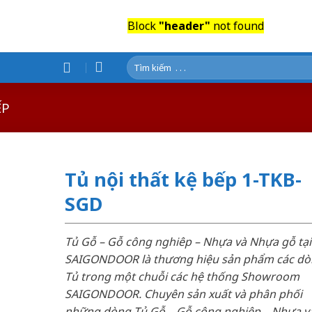
Block
"header"
not found
Tìm
kiếm:
ẾP
Tủ nội thất kệ bếp 1-TKB-
SGD
Tủ Gỗ – Gỗ công nghiêp – Nhựa và Nhựa gỗ tại
SAIGONDOOR là thương hiệu sản phẩm các d
Tủ trong một chuỗi các hệ thống Showroom
SAIGONDOOR. Chuyên sản xuất và phân phối
những dòng Tủ Gỗ – Gỗ công nghiêp – Nhựa v