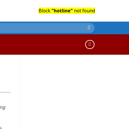
Block
"hotline"
not found
òng
à