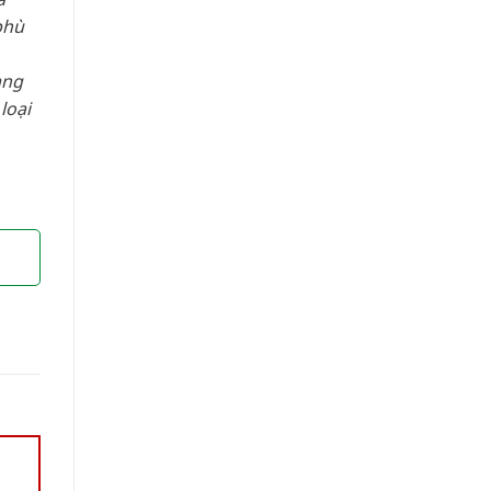
phù
àng
loại