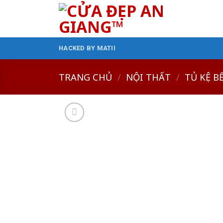
Skip
to
content
HACKED BY MATII
TRANG CHỦ
/
NỘI THẤT
/
TỦ KỆ B