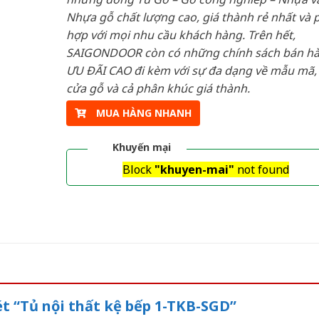
Nhựa gỗ chất lượng cao, giá thành rẻ nhất và 
hợp với mọi nhu cầu khách hàng. Trên hết,
SAIGONDOOR còn có những chính sách bán h
ƯU ĐÃI CAO đi kèm với sự đa dạng về mẫu mã, 
cửa gỗ và cả phân khúc giá thành.
MUA HÀNG NHANH
Khuyến mại
Block
"khuyen-mai"
not found
ét “Tủ nội thất kệ bếp 1-TKB-SGD”