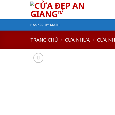
Skip
to
content
HACKED BY MATII
TRANG CHỦ
/
CỬA NHỰA
/
CỬA NH