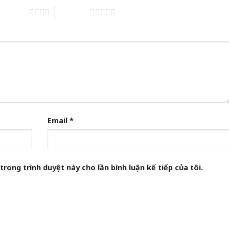
of 5 stars
5 of 5 stars
Email
*
trong trình duyệt này cho lần bình luận kế tiếp của tôi.