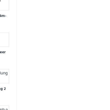
Xám-
eer
g 2