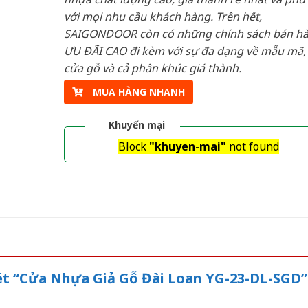
với mọi nhu cầu khách hàng. Trên hết,
SAIGONDOOR còn có những chính sách bán h
ƯU ĐÃI CAO đi kèm với sự đa dạng về mẫu mã, 
cửa gỗ và cả phân khúc giá thành.
MUA HÀNG NHANH
Khuyến mại
Block
"khuyen-mai"
not found
xét “Cửa Nhựa Giả Gỗ Đài Loan YG-23-DL-SGD