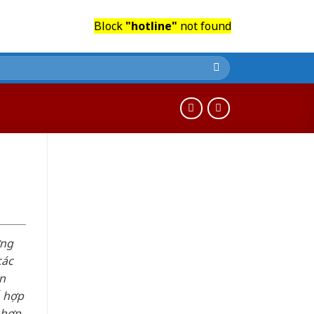
Block
"hotline"
not found
n
ơng
các
n
ỗ hợp
 hợp