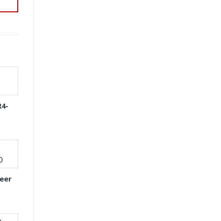
R4-
eer