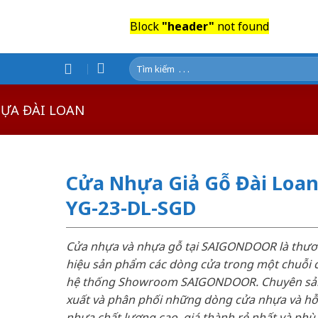
Block
"header"
not found
Tìm
kiếm:
ỰA ĐÀI LOAN
Cửa Nhựa Giả Gỗ Đài Loa
YG-23-DL-SGD
Cửa nhựa và nhựa gỗ tại SAIGONDOOR là thư
hiệu sản phẩm các dòng cửa trong một chuỗi 
hệ thống Showroom SAIGONDOOR. Chuyên sả
xuất và phân phối những dòng cửa nhựa và h
nhựa chất lượng cao, giá thành rẻ nhất và phù