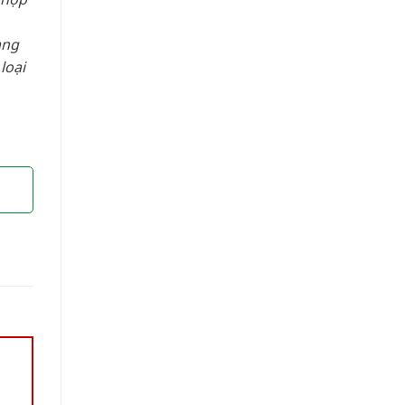
àng
loại
”