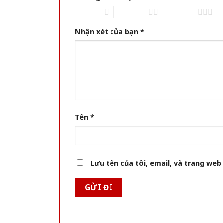
1 of 5 stars
2 of 5 stars
3 of 5 stars
4 
Nhận xét của bạn
*
Tên
*
Lưu tên của tôi, email, và trang web 