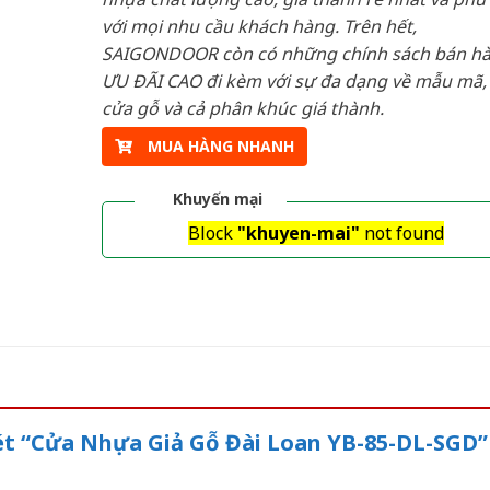
với mọi nhu cầu khách hàng. Trên hết,
SAIGONDOOR còn có những chính sách bán h
ƯU ĐÃI CAO đi kèm với sự đa dạng về mẫu mã, 
cửa gỗ và cả phân khúc giá thành.
MUA HÀNG NHANH
Khuyến mại
Block
"khuyen-mai"
not found
xét “Cửa Nhựa Giả Gỗ Đài Loan YB-85-DL-SGD