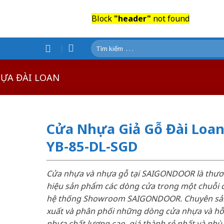
Block
"header"
not found
Tìm
kiếm:
ỰA ĐÀI LOAN
Cửa Nhựa Giả Gỗ Đài Loa
YB-85-DL-SGD
Cửa nhựa và nhựa gỗ tại SAIGONDOOR là thư
hiệu sản phẩm các dòng cửa trong một chuỗi 
hệ thống Showroom SAIGONDOOR. Chuyên sả
xuất và phân phối những dòng cửa nhựa và h
nhựa chất lượng cao, giá thành rẻ nhất và phù