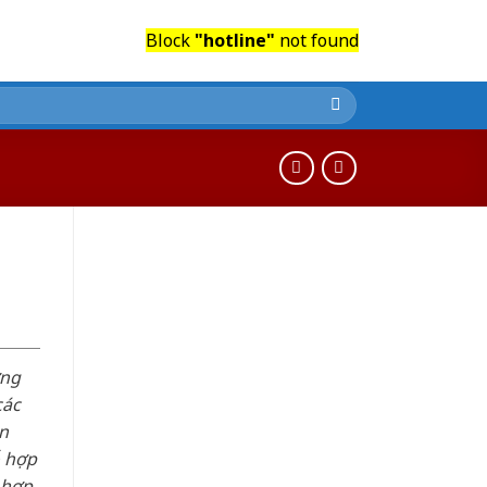
Block
"hotline"
not found
n
ơng
các
n
ỗ hợp
 hợp