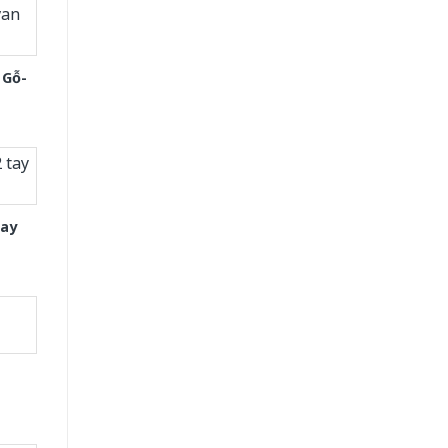
 Gỗ-
tay