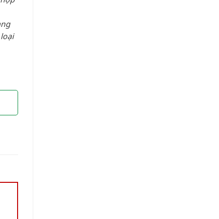
àng
loại
”