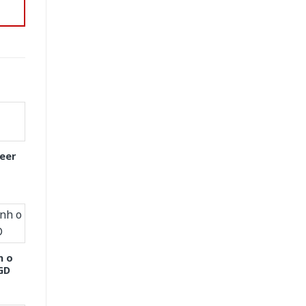
eer
h o
GD