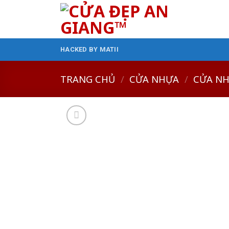
Skip
to
content
HACKED BY MATII
TRANG CHỦ
/
CỬA NHỰA
/
CỬA NH